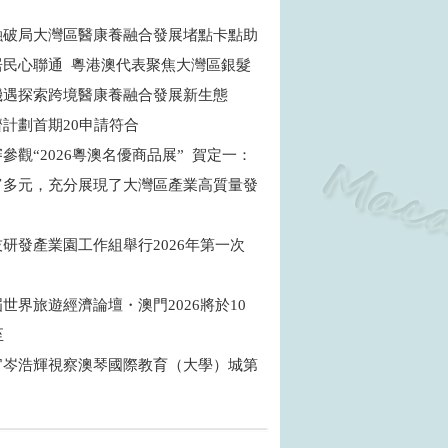
融破局大灣區醫康養融合發展堵點卡點助
居民心聯通 粵港澳代表聚焦大灣區銀髮
機遇探索跨境醫康養融合發展新生態
濟計劃首期20申請符合
參觀“2026粵澳名優商品展” 賀定一：
富多元，充分展現了大灣區產業高質量發
研發產業園工作組舉行2026年第一次
世界旅遊經濟論壇・澳門2026將於10
至
官岑浩輝視察澳琴國際教育（大學）城第
目