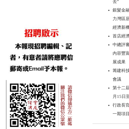
去”
銀髮金
力灣區
經濟新
首店經
中總評審
內容豐
展成果
籌建科技
會議
第十二屆
月15日
行政長
一期項