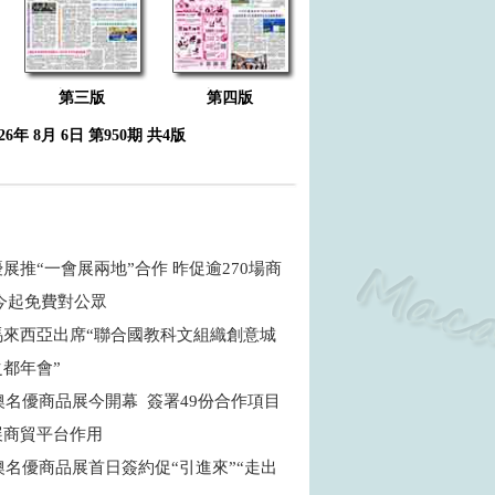
第三版
第四版
026年 8月 6日 第950期 共4版
展推“一會展兩地”合作 昨促逾270場商
 今起免費對公眾
馬來西亞出席“聯合國教科文組織創意城
之都年會”
粵澳名優商品展今開幕 簽署49份合作項目
展商貿平台作用
粵澳名優商品展首日簽約促“引進來”“走出