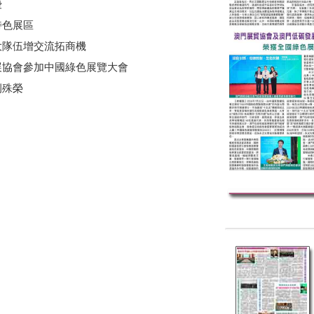
優
色展區
大隊伍增交流拓商機
展協會參加中國綠色展覽大會
例殊榮