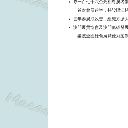
粵一百七十六企亮相粵澳名
首次參展逾半，特設陽江特
去年參展成效豐，組織方擴
澳門展貿協會及澳門低碳發
榮獲全國綠色展覽優秀案