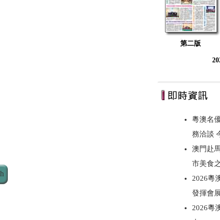
第二版
2
粵澳名優
務洽談
澳門赴
市美食
ch
2026
發揮會
2026