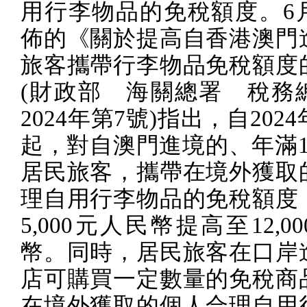
用行李物品的免稅額度。
6
佈的《關於提高自香港澳門
旅客攜帶行李物品免稅額度
(
財政部 海關總署 稅務
2024
年第
7
號
)
指出，自
2024
起，對自澳門進境的、年滿
居民旅客，攜帶在境外獲取
理自用行李物品的免稅額度
5,000
元人民幣提高至
12,00
幣。同時，居民旅客在口岸
店可購買一定數量的免稅商
在境外獲取的個人合理自用