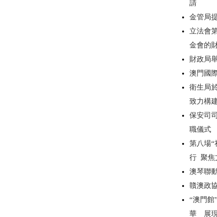
請
金管局
立法會
金會的
財政局
澳門國
衛生局於
致力構
保安司
職儀式
第八場“
行 聚
澳琴聯動
贛澳政
“澳門館
華 展