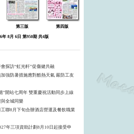
第三版
第四版
26年 8月 6日 第950期 共4版
善會探訪“虹光軒”促傷健共融
籲加強防暑措施應對酷熱天氣 嚴防工友
憶”開站七周年 雙重慶祝活動同步上線
禮與全城同樂
與工聯8月下旬合辦酒店營運及餐飲職業
027年三項資助計劃8月10日起接受申