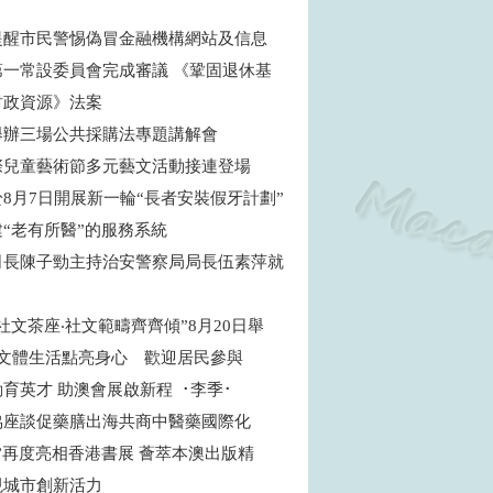
提醒市民警惕偽冒金融機構網站及信息
第一常設委員會完成審議 《鞏固退休基
財政資源》法案
舉辦三場公共採購法專題講解會
際兒童藝術節多元藝文活動接連登場
8月7日開展新一輪“長者安裝假牙計劃”
建“老有所醫”的服務系統
司長陳子勁主持治安警察局局長伍素萍就
社文茶座‧社文範疇齊齊傾”8月20日舉
焦文體生活點亮身心 歡迎居民參與
育英才 助澳會展啟新程 ･李季･
協座談促藥膳出海共商中醫藥國際化
”再度亮相香港書展 薈萃本澳出版精
現城市創新活力