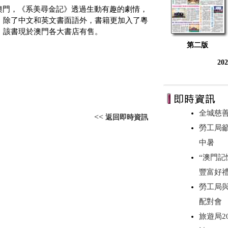
澳門，《系美尋金記》透過生動有趣的劇情，
。除了中文和英文書面語外，書籍更加入了粵
。該書現於澳門各大書店有售。
第二版
20
全城慈
<<
返回即時資訊
勞工局
中暑
“澳門記
豐富好
勞工局
配對會
旅遊局2