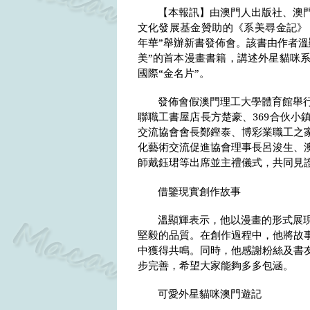
【本報訊】由澳門人出版社、澳
文化發展基金贊助的《系美尋金記》
年華”舉辦新書發佈會。該書由作者
美”的首本漫畫書籍，講述外星貓咪
國際“金名片”。
發佈會假澳門理工大學體育館舉
聯職工書屋店長方楚豪、
369
合伙小
交流協會會長鄭鏗泰、博彩業職工之
化藝術交流促進協會理事長呂浚生、
師戴鈺珺等出席並主禮儀式，共同見
借鑒現實創作故事
溫顯輝表示，他以漫畫的形式展
堅毅的品質。在創作過程中，他將故
中獲得共鳴。同時，他感謝粉絲及書
步完善，希望大家能夠多多包涵。
可愛外星貓咪澳門遊記