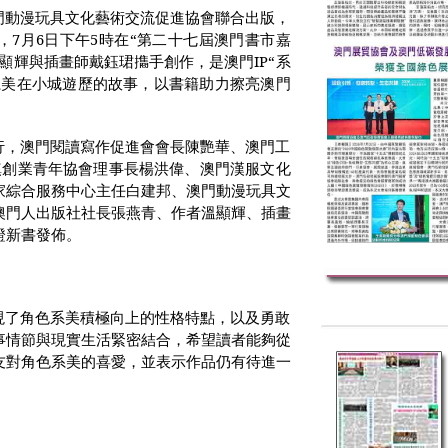
門動漫玩具文化藝術交流促進協會聯合出版，
，
7
月
6
日下午
5
時在“第二十七屆澳門書市嘉
溫顯輝與插畫師戴鈺珺㩦手創作，是澳門
IP“
系
系美在小城遊歷的故事，以書籍助力擦亮澳門
行，澳門閱讀寫作促進會會長陳艷華、澳門工
鎮創業青年協會理事長楊洪偉、澳門漢服文化
家綜合服務中心主任白建邦、澳門動漫玩具文
澳門人出版社社長張燕青、作者溫顯輝、插畫
證新書發佈。
現了角色系美積極向上的性格特點，以及勇敢
事情節與現實生活緊密結合，希望讀者能夠從
友對角色系美的喜愛，並表示作品仍有待進一