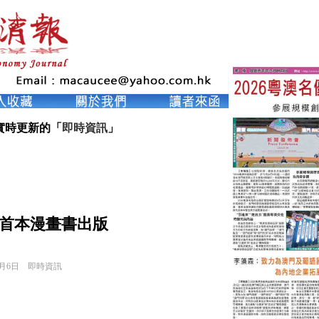
實時更新的「
即時資訊
」
美”首本漫畫書出版
7月6日
即時資訊