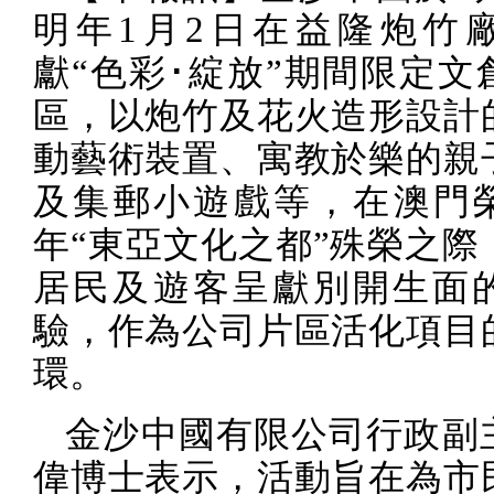
明年
1
月
2
日在益隆炮竹
獻“色彩･綻放”期間限定文
區，以炮竹及花火造形設計
動藝術裝置、寓教於樂的親
及集郵小遊戲等，在澳門
年“東亞文化之都”殊榮之際
居民及遊客呈獻別開生面
驗，作為公司片區活化項目
環。
金沙中國有限公司行政副
偉博士表示，活動旨在為市