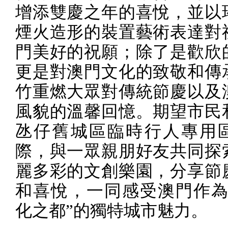
增添雙慶之年的喜悅，並以
煙火造形的裝置藝術表達對
門美好的祝願；除了是歡欣
更是對澳門文化的致敬和傳
竹重燃大眾對傳統節慶以及
風貌的溫馨回憶。期望市民
氹仔舊城區臨時行人專用
際，與一眾親朋好友共同探
麗多彩的文創樂園，分享節
和喜悅，一同感受澳門作為
化之都”的獨特城市魅力。