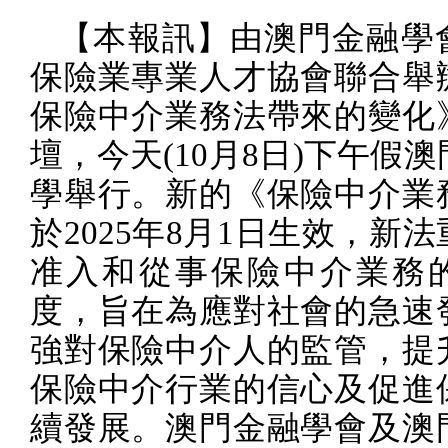
【本報訊】由澳門金融學
保險業專業人才協會聯合舉
保險中介業務法帶來的變化
壇，今天
(10
月
8
日
)
下午假澳
學舉行。新的《保險中介業
於
2025
年
8
月
1
日生效，新法
准入和從事保險中介業務
度，旨在為應對社會的急速
強對保險中介人的監管，提
保險中介行業的信心及促進
續發展。澳門金融學會及澳