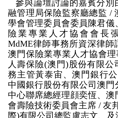
參與論壇討論的嘉賓分別
融管理局保險監察廳總監
/
學會管理委員會委員陳君儀
險業專業人才協會會長
MdME
律師事務所資深律師
澳門保險業專業人才協會理
人壽保險
(
澳門
)
股份有限公
務主管黃泰宙、澳門銀行公
中國銀行股份有限公司澳門
中心聯席總經理顔奕恆、澳
會壽險技術委員會主席
/
友
際
)
有限公司總監盧志文、及