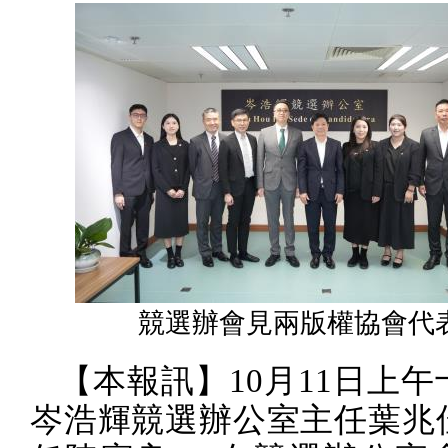
競選辦會見兩版權協會代
【本報訊】
10
月
11
日上午
岑浩輝競選辦公室主任葉兆