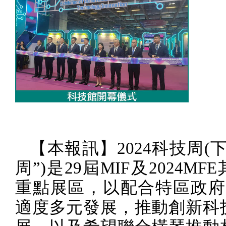
【本報訊】
2024
科技周
(
下
周”
)
是
29
屆
MIF
及
2024MFE
重點展區，以配合特區政府
適度多元發展，推動創新科