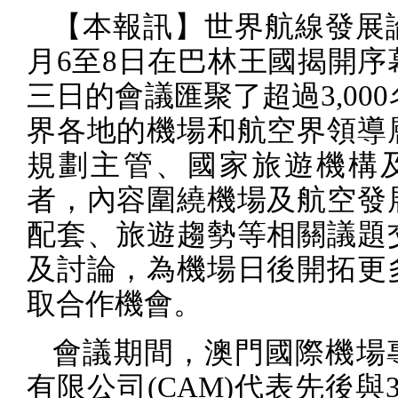
【本報訊】世界航線發展
月
6
至
8
日在巴林王國揭開序
三日的會議匯聚了超過
3,000
界各地的機場和航空界領導
規劃主管、國家旅遊機構
者，內容圍繞機場及航空發
配套、旅遊趨勢等相關議題
及討論，為機場日後開拓更
取合作機會。
會議期間，澳門國際機場
有限公司
(CAM)
代表先後與