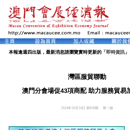
本報逢週四出版，最新消息請瀏覽實時更新的「
即時資訊
」
灣區服貿聯動
澳門分會場促43項商配 助力服務貿易
2024年10月24日 第858期 
第一版