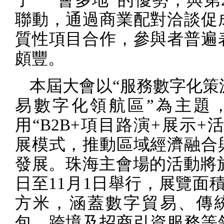
了“一會多地”的優勢，與第
聯動，通過商業配對洽談促
質性項目合作，參與者普遍
頗豐。
本屆大會以“服務數字化策
易數字化領航區”為主題
用“
B2B+
項目路演
+
展示
+
活
展模式，推動區域經濟融合
發展。珠海主會場的活動將
日至
11
月
1
日舉行，展覽面
方米，涵蓋數字貿易、傳
包、跨境及招商引資服務等