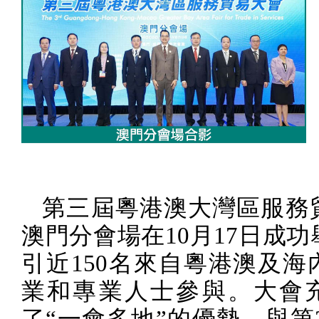
第三屆粵港澳大灣區服務
澳門分會場在
10
月
17
日成功
引近
150
名來自粵港澳及海
業和專業人士參與。大會