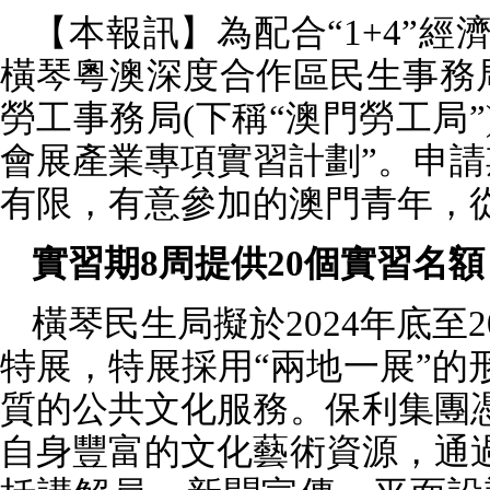
【本報訊】為配合“
1+4”
經
橫琴粵澳深度合作區民生事務
勞工事務局
(
下稱“澳門勞工局”
會展產業專項實習計劃”。申請
有限，有意參加的澳門青年，
實習期
8
周提供
20
個實習名額
橫琴民生局擬於
2024
年底至
2
特展，特展採用“兩地一展”
質的公共文化服務。保利集團
自身豐富的文化藝術資源，通