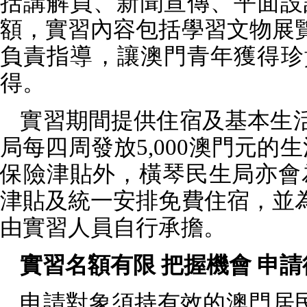
括講解員、新聞宣傳、平面設
額，實習內容包括學習文物展
負責指導，讓澳門青年獲得珍
得。
實習期間提供住宿及基本生
局每四周發放
5,000
澳門元的生
保險津貼外，橫琴民生局亦會
津貼及統一安排免費住宿，並
由實習人員自行承擔。
實習名額有限 把握機會 申請
申請對象須持有效的澳門居