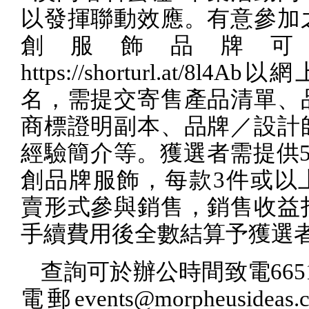
以發揮聯動效應。有意參加
創服飾品牌可
https://shorturl.at/8l4Ab
以網
名，需提交寄售產品清單、
商標證明副本、品牌／設計
經驗簡介等。獲選者需提供
創品牌服飾，每款
3
件或以
賣形式參與銷售，銷售收益
手續費用後全數結算予獲選
查詢可於辦公時間致電
665
電郵
events@morpheusideas.