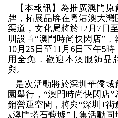
【本報訊】為推廣澳門原
牌，拓展品牌在粵港澳大灣
渠道，文化局將於
12
月
7
日
圳設置“澳門時尚快閃店”，
10
月
25
日至
11
月
6
日下午
5
時
用全免，歡迎本澳服飾品
與。
是次活動將於深圳華僑城
園舉行，“澳門時尚快閃店”
銷營運空間，將與“深圳
T
街
x
澳門塔石藝墟”市集活動同