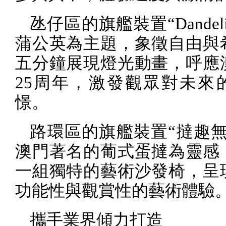
氹仔區的旗艦裝置“
Dandel
蒲公英為主題，象徵自由與
五分鐘展現燈光動畫，呼應
25
周年，激發觀眾對未來
憬。
路環區的旗艦裝置“撻趣無
澳門著名的葡式蛋撻為靈感
一組獨特的藝術沙發椅，呈
功能性與觀賞性的藝術體驗
攜手業界傾力打造