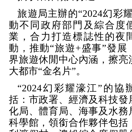
旅遊局主辦的“
2024
幻彩耀
動不同政府部門及綜合度
業，合力打造標誌性的夜
動，推動“旅遊
+
盛事”發展
界旅遊休閒中心內涵，擦亮
大都市“金名片”。
“
2024
幻彩耀濠江”的協
括：市政署、經濟及科技發
化局、體育局、海事及水務
科學館，領銜合作夥伴包括