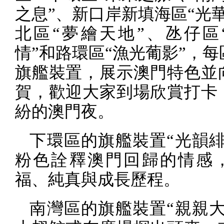
之息”、新口岸新填海區“光
北區“夢繪天地”、氹仔區
情”和路環區“漁光葡影”，
旗艦裝置，展示澳門特色並
賀，歡迎大家到場欣賞打卡
紛的澳門夜。
下環區的旗艦裝置“光韻緋
粉色詮釋澳門回歸的情感
福、純真與成長歷程。
南灣區的旗艦裝置“親親大