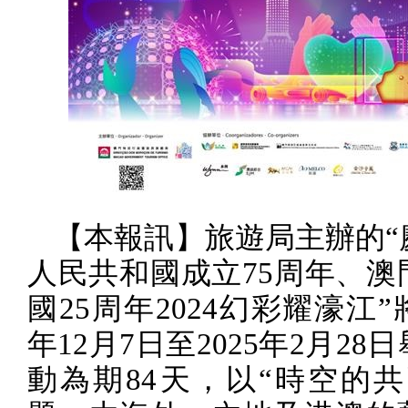
【本報訊】旅遊局主辦的“
人民共和國成立
75
周年、澳
國
25
周年
2024
幻彩耀濠江”
年
12
月
7
日至
2025
年
2
月
28
日
動為期
84
天，以“時空的共