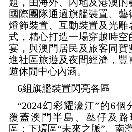
題，由海外、內地及港澳的
國際團隊通過旗艦裝置、藝
燈飾裝置、互動裝置及光雕
式，精心打造一場穿越時空
宴，與澳門居民及旅客同賀
進社區旅遊及夜間經濟，豐
遊休閒中心內涵。
6
組旗艦裝置閃亮各區
“
2024
幻彩耀濠江”的
6
個
覆蓋澳門半島、氹仔及路
區：下環區“未來之脈”、南