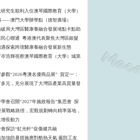
批研究生順利入住澳琴國際教育（大學）
期——澳門大學辦學點（德智廣場）
融破局大灣區醫康養融合發展堵點卡點助
居民心聯通 粵港澳代表聚焦大灣區銀髮
機遇探索跨境醫康養融合發展新生態
官岑浩輝視察澳琴國際教育（大學）城第
目
參觀“2026粵澳名優商品展” 賀定一：
富多元，充分展現了大灣區產業高質量發
學會召開“2027年施政報告”集思會 探
”發展戰略路徑，宏觀規劃轉向精準落地，
生增長動力
善會探訪“虹光軒”促傷健共融
籲加強防暑措施應對酷熱天氣 嚴防工友