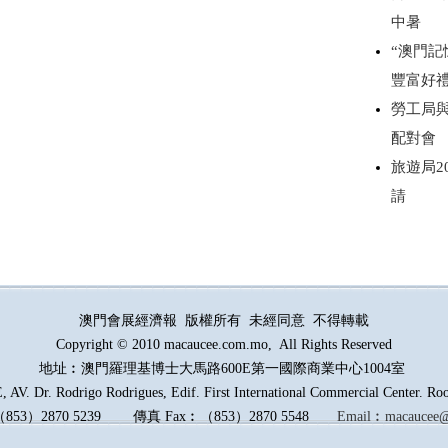
中暑
“澳門記
豐富好
勞工局
配對會
旅遊局2
請
澳門會展經濟報 版權所有 未經同意 不得轉載
Copyright © 2010 macaucee.com.mo, All Rights Reserved
地址︰澳門羅理基博士大馬路
600E
第一國際商業中心1004室
AV. Dr. Rodrigo Rodrigues, Edif. First International Commercial Center. R
（
853
）
2870 5239
傳真
Fax︰
（
853
）
2870 5548
Email︰
macaucee@