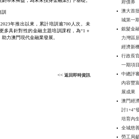
規劃帶來裨益，為未來投身金融業打下基礎。
府債券
澳大首
培訓
城第一
自
2023
年推出以來，累計培訓逾
700
人次。未
銀髮金
更多具針對性的金融主題培訓課程，為“
1
＋
，助力澳門現代金融業發展。
力灣區
經濟新
行政長
一期項
中總評審
<<
返回即時資訊
內容豐
展成果
澳門經濟
討1+4
培育內
全城慈
勞工局