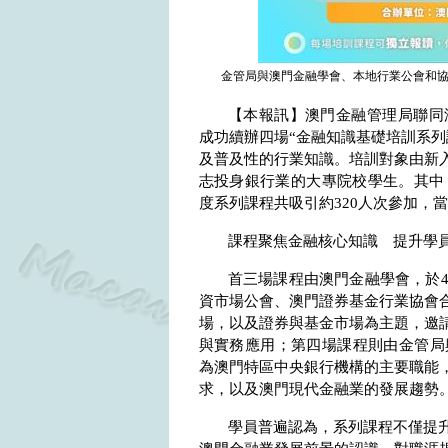
金管局與澳門金融學會、本地行業公會和協會
【本報訊】澳門金融管理局聯同
成功續辦四場“金融知識基礎培訓系列
及普及性的行業知識。培訓對象由新
志投身銀行業的大專院校學生。其中
度系列課程共吸引約
320
人次參加，當
課程聚焦金融核心知識 提升學
首三場課程由澳門金融學會，於
資市場公會、澳門證券基金行業協會
場，以及證券與基金市場為主題，邀
與實務應用；第四場課程則由金管局
為澳門特區中央銀行機構的主要職能
求，以及澳門現代金融業的發展趨勢
學員普遍認為，系列課程不僅提