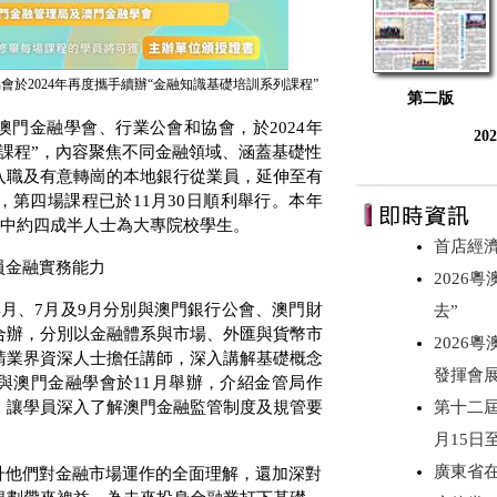
於2024年再度攜手續辦“金融知識基礎培訓系列課程”
第二版
澳門金融學會、行業公會和協會，於
2024
年
20
課程”，內容聚焦不同金融領域、涵蓋基礎性
入職及有意轉崗的本地銀行從業員，延伸至有
，第四場課程已於
11
月
30
日順利舉行。本年
中約四成半人士為大專院校學生。
首店經
員金融實務能力
2026
4
月、
7
月及
9
月分別與澳門銀行公會、澳門財
去”
合辦，分別以金融體系與市場、外匯與貨幣市
2026
請業界資深人士擔任講師，深入講解基礎概念
發揮會
與澳門金融學會於
11
月舉辦，介紹金管局作
，讓學員深入了解澳門金融監管制度及規管要
第十二屆
。
月15日
廣東省
升他們對金融市場運作的全面理解，還加深對