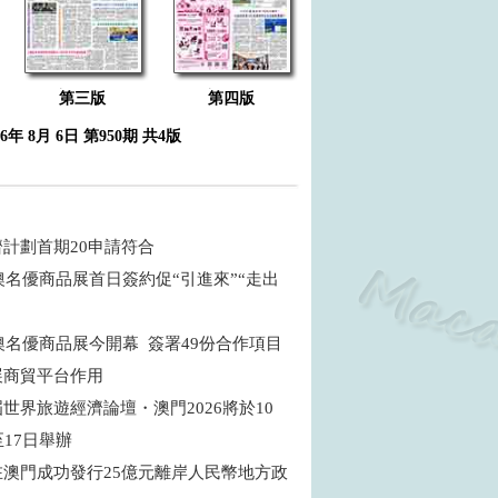
第三版
第四版
26年 8月 6日 第950期 共4版
濟計劃首期20申請符合
粵澳名優商品展首日簽約促“引進來”“走出
粵澳名優商品展今開幕 簽署49份合作項目
展商貿平台作用
世界旅遊經濟論壇・澳門2026將於10
至17日舉辦
在澳門成功發行25億元離岸人民幣地方政