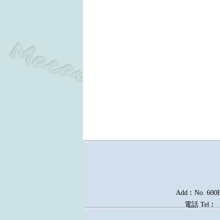
Add︰No. 600E, 
電話
Tel︰