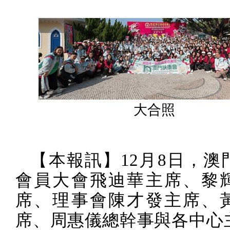
大合照
【本報訊】
12
月
8
日，澳
會員大會飛迪華主席、黎
席、理事會陳才發主席、
席、周惠儀總幹事與各中心