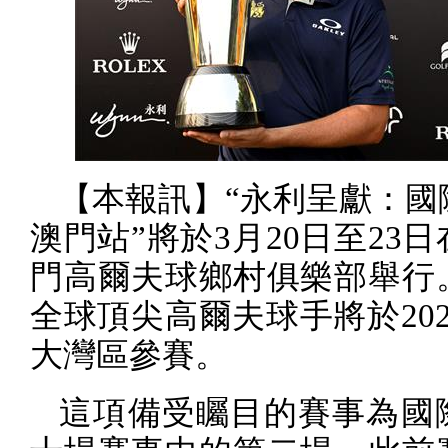
【本報訊】“永利呈獻：國
澳門站”將於
3
月
20
日至
23
日
門高爾夫球鄉村俱樂部舉行
全球頂尖高爾夫球手將於
20
大灣區參賽。
這項備受矚目的賽事為國