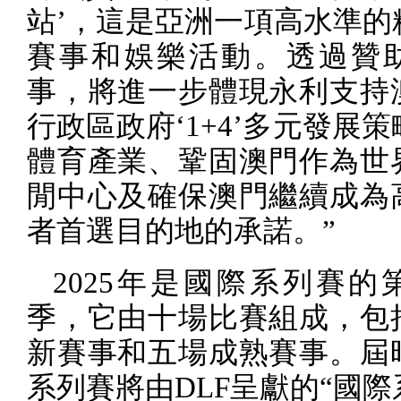
站’，這是亞洲一項高水準的
賽事和娛樂活動。透過贊
事，將進一步體現永利支持
行政區政府‘
1+4
’多元發展策
體育產業、鞏固澳門作為世
閒中心及確保澳門繼續成為
者首選目的地的承諾。”
2025
年是國際系列賽的
季，它由十場比賽組成，包
新賽事和五場成熟賽事。屆
系列賽將由
DLF
呈獻的“國際