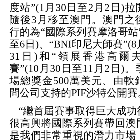
度站”
(1
月
30
日至
2
月
2
日
)
拉
隨後
3
月移至澳門。澳門之
行的為“國際系列賽摩洛哥站
至
6
日
)
、“
BNI
印尼大師賽”
(8
31
日
)
和“領展香港高爾
賽”
(10
月
30
日至
11
月
2
日
)
。
場總獎金
500
萬美元、由軟
問公司支持的
PIF
沙特公開賽
“繼首屆賽事取得巨大成功
很高興將國際系列賽帶回澳
是我們非常重視的潛力市場