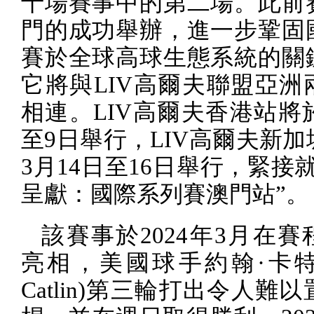
十場賽事中的第二場。此前
門的成功舉辦，進一步鞏固
賽於全球高球生態系統的關
它將與
LIV
高爾夫聯盟亞洲
相連。
LIV
高爾夫香港站將
至
9
日舉行，
LIV
高爾夫新加
3
月
14
日至
16
日舉行，緊接就
呈獻：國際系列賽澳門站”。
該賽事於
2024
年
3
月在賽
亮相，美國球手約翰·卡
Catlin)
第三輪打出令人難以