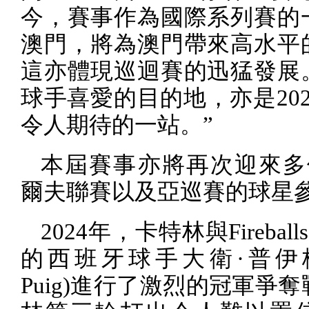
今，賽事作為國際系列賽的
澳門，將為澳門帶來高水平
這亦體現巡迴賽的迅猛發展
球手喜愛的目的地，亦是
20
令人期待的一站。”
本屆賽事亦將再次迎來多
爾夫聯賽以及亞巡賽的球星
2024
年，卡特林與
Fireball
的西班牙球手大衛·普伊
Puig)
進行了激烈的冠軍爭奪