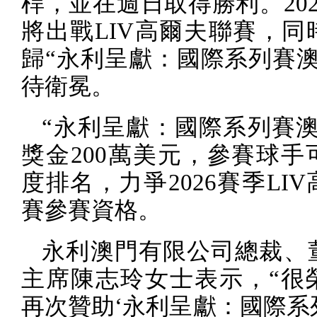
桿，並在週日取得勝利。
20
將出戰
LIV
高爾夫聯賽，同
歸“永利呈獻：國際系列賽澳
待衛冕。
“永利呈獻：國際系列賽澳
獎金
200
萬美元，參賽球手
度排名，力爭
2026
賽季
LIV
賽參賽資格。
永利澳門有限公司總裁、
主席陳志玲女士表示，“很
再次贊助‘永利呈獻：國際系