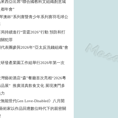
馬來西亞出席“聯合國教科文組織創意城
之都年會”
年“琴澳杯”系列賽暨青少年系列賽羽毛球公
事
局持續進行“雷霆2026”行動 預防和打
相關犯罪
代表團參與2026年“亞太反洗錢組織”會
研發產業園工作組舉行2026年第一次
灣藝術酒店“森”餐廳首次亮相“2026粵
品展” 推廣清真飲食文化 展現澳門多
魅力
能世代Gen Love-Disabled》八月開
地藝術家以作品回應數位時代下的親密關
望