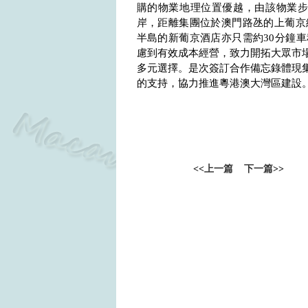
購的物業地理位置優越，由該物業
岸，距離集團位於澳門路氹的上葡京
半島的新葡京酒店亦只需約
30
分鐘車
慮到有效成本經營，致力開拓大眾市
多元選擇。是次簽訂合作備忘錄體現
的支持，協力推進粵港澳大灣區建設
<<
上一篇
下一篇
>>