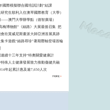
青年國際模擬聯合國培訓計劃”結課
批研究生順利入住澳琴國際教育（大學）
期——澳門大學辦學點（德智廣場）
高梅博物館”《絲路》大展最後召集 把
機會欣賞威尼斯畫派大師亞洲首展真跡
位集卡遊戲“絲路尋珍”暑期壓軸登場首輪
烈
國連續十三年支持“特奧關愛健康計
支持特殊人士健康發展致力推動傷健共融
014年起累計惠及逾7,650人次