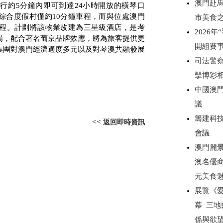
澳門赴
步行約
5
分鐘內即可到達
24
小時開放的橫琴口
綜合度假村僅約
10
分鐘車程，而與位處澳門
市美食
程。計劃將該物業改建為三星級酒店，是考
2026
場，配合著名葡京品牌效應，將為旅客提供更
開組賽
集團對澳門經濟適度多元以及對琴澳共融發展
。
司法警察
擊博彩
中國澳門
議
籌建科技
<<
返回即時資訊
會議
澳門麗景
澳名優商
元美食
展覽《愛無
幕 三
係與欲