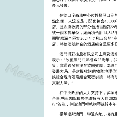
多元發展。
信德口岸商務中心位於橫琴口岸
點之便，人流充足，配套包含
43,000
店。是次擬收購的部分包括吉臨路
59
號一個零售單位，總面積合計
14,845
團響應深合區於
2024
年
7
月出台的“
店，將使澳娛綜合的酒店組合呈更多
澳門博彩控股有限公司主席及澳
表示：“欣值澳門回歸祖國
25
周年，
策，冀通過發揮澳琴協同效應，為澳
發展大局。是次擬收購的物業地理位
娛綜合現有酒店組合緊密銜接，將有
貢獻力量。”
在中央政府的大力支持下，多項惠
合區戶籍居民和居住證持有人自
202
行”簽注，伴隨澳門輕軌橫琴線於本年
橫琴毗鄰澳門，聯通内地，擁有