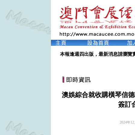
本報逢週四出版，最新消息請瀏覽
澳娛綜合就收購橫琴信德
簽訂
2024年1