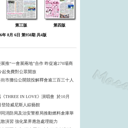
第三版
第四版
26年 8月 6日 第950期 共4版
展推“一會展兩地”合作 昨促逾270場商
 今起免費對公眾開放
共街市攤位公開競投解釋會逾三百三十人
THREE IN LOVE》演唱會 於10月
5日登陸威尼斯人綜藝館
聯同消防局及治安警察局推動燃料倉庫舉
疏散演習 強化業界應急處理能力