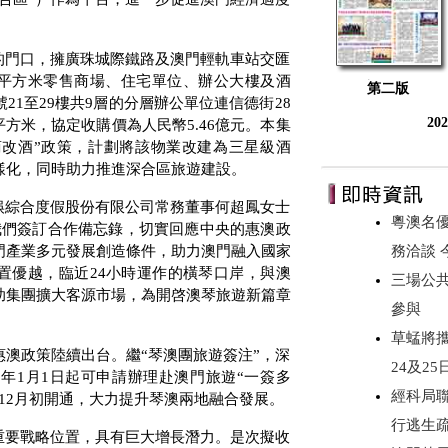
的門口，擁廣珠城際鐵路及澳門輕軌車站交匯
平方米
零售商場、住宅單位、辦公大樓及酒
第二版
號
21
至
29
樓共
9
層的分層辦公單位連信德街
28
20
平方米
，協定收購價為人民幣
5.46
億元。本集
商改酒”政策，計劃將該物業改建為三星級酒
樣化，同時助力推進深合區旅遊建設。
娛綜合度假股份有限公司常務董事何超鳳女士
粵澳名優
我們簽訂合作備忘錄，切實回應中央的惠澳政
門產業多元發展創造條件，助力澳門融入國家
務洽談
置優越，臨近
24
小時運作的橫琴口岸，與澳
三場公
助集團擴大客源市場，為開啓澳琴旅遊新篇章
參與
草蜢將攜《
澳政策陸續出台。繼“琴澳團旅遊簽注”，深
24及2
5
年
1
月
1
日
起可申請辦理赴澳門旅遊“一簽多
經科局
12
月初開通，大力提升琴澳兩地融合發展。
行逃生
重要戰略位置，具有巨大增長潛力。是次擬收