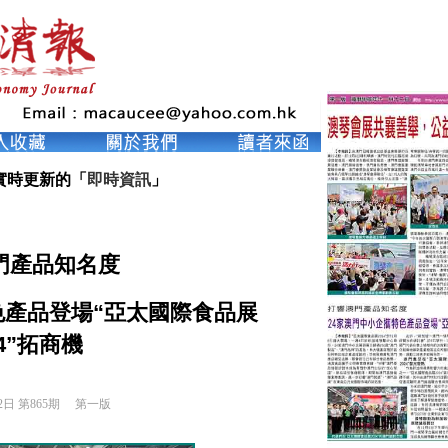
實時更新的「
即時資訊
」
門產品知名度
色產品登場“亞太國際食品展
24”拓商機
2日 第865期 
第一版