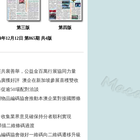
第三版
第四版
24年12月12日 第865期 共4版
展共襄善舉，公益金百萬行展協同力量
品廣獲好評 澳企在新加坡參展喜穫雙收
促逾50場配對洽談
門物品編碼協會推動本澳企業對接國際條
：收集業界意見確保持分者順利實現
年掃描二維條碼過渡
品編碼協會做好一維碼向二維碼遷移升級