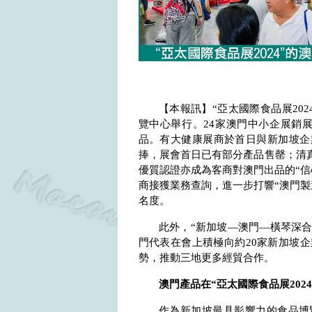
【本報訊】“亞太國際食品展
202
覽中心舉行。
24
家澳門中小企展銷
品。有大健康展商於首日與新加坡企
捧，展會首日已有部分產品售罄；清
優質認證亦成為客商對澳門出品的“信
商接獲業務查詢，進一步打響“澳門製
名度。
此外，“新加坡—澳門—橫琴深合
門代表在會上積極向約
20
家新加坡企
勢，推動三地更多經貿合作。
澳門產品在“亞太國際食品展
2024
作為新加坡最具影響力的食品博