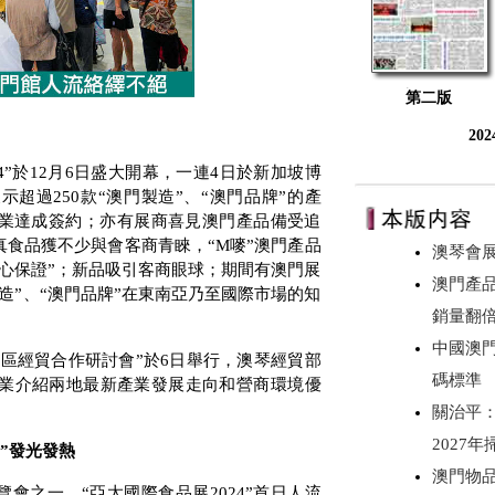
第二版
20
4
”於
12
月
6
日盛大開幕，一連
4
日於新加坡博
展示超過
250
款“澳門製造”、“澳門品牌”的產
業達成簽約；亦有展商喜見澳門產品備受追
真食品獲不少與會客商青睞，“
M
嘜”澳門產品
澳琴會
心保證”；新品吸引客商眼球；期間有澳門展
澳門產
造”、“澳門品牌”在東南亞乃至國際市場的知
銷量翻倍
中國澳
區經貿合作研討會”於
6
日舉行，澳琴經貿部
碼標準
業介紹兩地最新產業發展走向和營商環境優
關治平
2027
”發光發熱
澳門物
覽會之一，“亞太國際食品展
2024
”首日人流