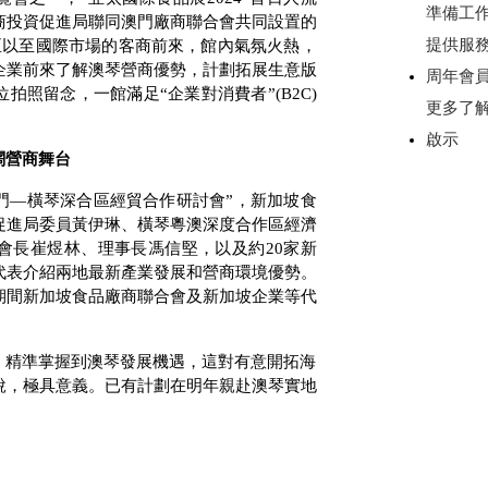
準備工
商投資促進局聯同澳門廠商聯合會共同設置的
提供服
亞以至國際市場的客商前來，館內氣氛火熱，
企業前來了解澳琴營商優勢，計劃拓展生意版
周年會
位拍照留念，一館滿足“企業對消費者”
(B2C)
更多了
啟示
闊營商舞台
門—橫琴深合區經貿合作研討會”，新加坡食
促進局委員黃伊琳、橫琴粵澳深度合作區經濟
會長崔煜林、理事長馮信堅，以及約
20
家新
代表介紹兩地最新產業發展和營商環境優勢。
期間新加坡食品廠商聯合會及新加坡企業等代
，精準掌握到澳琴發展機遇，這對有意開拓海
說，極具意義。已有計劃在明年親赴澳琴實地