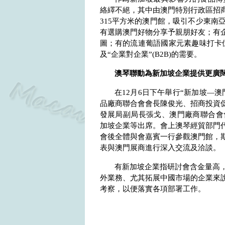
絡繹不絕，其中由澳門特別行政區招
315
平方米的澳門館，吸引不少東南
有選購澳門好物分享予親朋好友；有
圖；有的流連葡語國家元素趣味打卡
及“企業對企業”
(B2B)
的需要。
澳琴聯動為新加坡企業提供更廣
在
12
月
6
日下午舉行“新加坡—澳
品廠商聯合會會長陳俊光、招商投資
發展局副局長張戈、澳門廠商聯合會
加坡企業等出席。會上澳琴經貿部門
會後全體與會嘉賓一行參觀澳門館，
表與澳門展商進行深入交流及洽談。
有新加坡企業指研討會含金量高
外業務、尤其拓展中國市場的企業來
考察，以便落實各項部署工作。