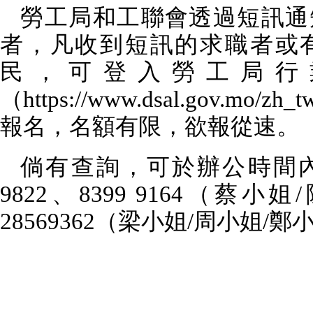
勞工局和工聯會透過短訊通
者，凡收到短訊的求職者或
民，可登入勞工局行
（
https://www.dsal.gov.mo/zh_tw
報名，名額有限，欲報從速。
倘有查詢，可於辦公時間
9822
、
8399 9164
（蔡小姐
/
28569362
（梁小姐
/
周小姐
/
鄭