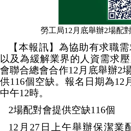
勞工局12月底舉辦2場配對
【本報訊】為協助有求職需
以及為緩解業界的人資需求壓
會聯合總會合作
12
月底舉辦
2
供
116
個空缺。報名日期為
12
中午
12
時。
2
場配對會提供空缺
116
個
12
月
27
日上午舉辦保潔業