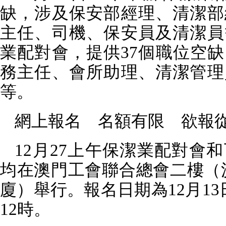
缺，涉及保安部經理、清潔部
主任、司機、保安員及清潔員
業配對會，提供
37
個職位空缺
務主任、會所助理、清潔管理
等。
網上報名 名額有限 欲報
12
月
27
上午保潔業配對會和
均在澳門工會聯合總會二樓（
廈）舉行。報名日期為
12
月
13
12
時。