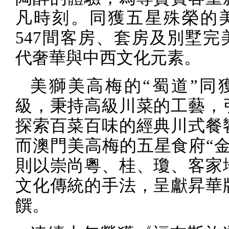
凡時刻。同獲五星殊榮的
547
間客房、套房及別墅完
代奢華與中西文化元素。
美獅美高梅的“蜀道”同
級，秉持高級川菜的工藝，
探索百菜百味的經典川式餐
而澳門美高梅的五星食府“金
則以崇尚粵、桂、瓊、客家
文化傳統的手法，呈獻昇華
饌。