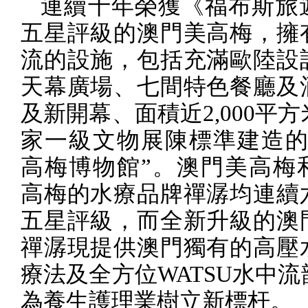
連續十年榮獲《福布斯旅
五星評級的澳門美高梅，擁
流的設施，包括充滿歐陸設
天幕廣場、七間特色餐廳及
及新開幕、面積近
2,000
平方
家一級文物展陳標準建造的
高梅博物館”。澳門美高梅
高梅的水療品牌禪潺均連續
五星評級，而全新升級的澳
禪潺現提供澳門獨有的高壓
療法及全方位
WATSU
水中流
為養生護理業樹立新標杆。