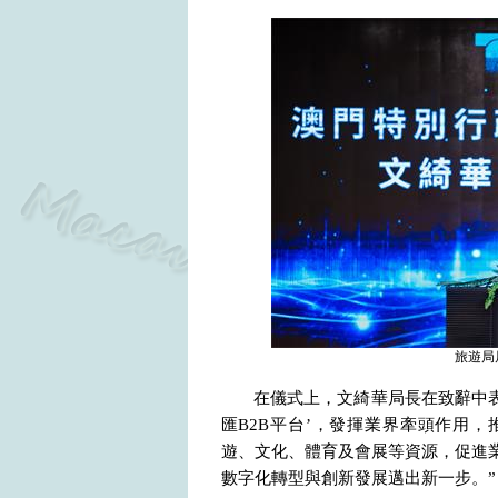
旅遊局
在儀式上，文綺華局長在致辭中表
匯
B2B
平台’，發揮業界牽頭作用，
遊、文化、體育及會展等資源，促進
數字化轉型與創新發展邁出新一步。”