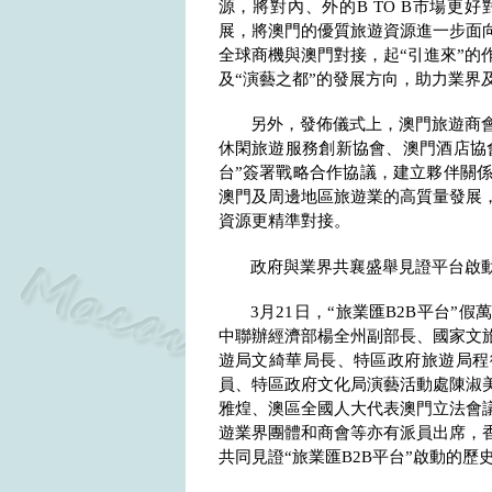
源，將對內、外的
B TO B
市場更好
展，將澳門的優質旅遊資源進一步面向
全球商機與澳門對接，起“引進來”的
及“演藝之都”的發展方向，助力業界
另外，發佈儀式上，澳門旅遊商
休閑旅遊服務創新協會、澳門酒店協
台”簽署戰略合作協議，建立夥伴關
澳門及周邊地區旅遊業的高質量發展
資源更精準對接。
政府與業界共襄盛舉見證平台啟
3
月
21
日，“旅業匯
B2B
平台”假
中聯辦經濟部楊全州副部長、國家文
遊局文綺華局長、特區政府旅遊局程
員、特區政府文化局演藝活動處陳淑
雅煌、澳區全國人大代表澳門立法會
遊業界團體和商會等亦有派員出席，
共同見證“旅業匯
B2B
平台”啟動的歷