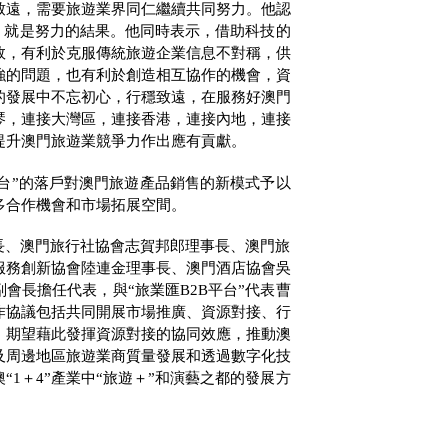
致遠，需要旅遊業界同仁繼續共同努力。他認
，就是努力的結果。他同時表示，借助科技的
效，有利於克服傳統旅遊企業信息不對稱，供
強的問題，也有利於創造相互協作的機會，資
的發展中不忘初心，行穩致遠，在服務好澳門
琴，連接大灣區，連接香港，連接內地，連接
提升澳門旅遊業競爭力作出應有貢獻。
台”的落戶對澳門旅遊產品銷售的新模式予以
多合作機會和市場拓展空間。
長、澳門旅行社協會志賀邦郎理事長、澳門旅
服務創新協會陸連金理事長、澳門酒店協會吳
副會長擔任代表，與“旅業匯
B2B
平台”代表曹
作協議包括共同開展市場推廣、資源對接、行
，期望藉此發揮資源對接的協同效應，推動澳
及周邊地區旅遊業商質量發展和透過數字化技
“
1
＋
4
”產業中“旅遊＋”和演藝之都的發展方