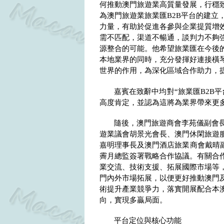
何推動澳門旅遊業高質量發展，行穩
為澳門旅遊業旅業匯
B2B
平台的建立
力量，有助於促進各參與企業提質增
需不匹配，渠道不暢通，談判力不夠
源整合的可能。他希望旅業匯在今後
本地業界的同時，充分發揮好連接橫
世界的作用，為深化區域合作助力，
嘉賓在致辭中均對“旅業匯
B2B
平
高度肯定，並認為這將為業界帶來更
隨後，澳門旅遊商會李苑儀副會
遊業議會胡景光會長、澳門休閑旅遊
嘉明理事長及澳門酒店旅業商會戴晴
霽月總監簽署戰略合作協議。有關合
業交流、技術支援、拓展國際市場等
門內外市場拓展，以便更好推動澳門
術提升產業競爭力，落實開展配合本澳
向，實現多贏局面。
平台定位與核心功能