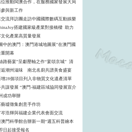
站位推動閩澳合作，在服務國家發展大局
新參與新工作
業交流拜訪團走訪中國國際數碼互動娛樂
hinaJoy搭建國家級產業對接橋樑 助力
字文化產業高質量發展
地圖中的澳門：澳門港城地圖展”在澳門國
隆重開幕
絲路藝宴”呈獻壓軸之作“宴頌京城” 清
邂逅潮州滋味 南北名廚共譜美食盛宴
新增28個項目列入非物質文化遺產清單
共謀發展 “澳門-福建區域協同發展宣介
福州成功舉辦
石藝墟徵集創意手作坊
官岑浩輝與福建企業代表會面交流
與澳門科學館合辦新一期“週五科普繪本
”即日起接受報名