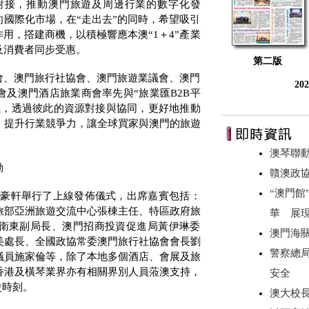
對接，推動澳門旅遊及周邊行業的數字化發
國際化市場，在“走出去”的同時，希望吸引
作用，撘建商機，以積極響應本澳“
1
＋
4
”產業
及消費者同步受惠。
第二版
會、澳門旅行社協會、澳門旅遊業議會、澳門
20
會及澳門酒店旅業商會率先與“旅業匯
B2B
平
係，透過彼此的資源對接與協同，更好地推動
，提升行業競爭力，讓全球買家與澳門的旅遊
澳琴聯動
動
贛澳政
“澳門館
萬豪軒舉行了上線發佈儀式，出席嘉賓包括：
旅部亞洲旅遊交流中心張棟主任、特區政府旅
華 展
衛東副局長、澳門招商投資促進局黃伊琳委
澳門海
美處長、全國政協常委澳門旅行社協會會長劉
警察總
議員施家倫等，除了本地多個酒店、會展及旅
香港及橫琴業界亦有相關界別人員蒞澳支持，
安全
史時刻。
澳大校