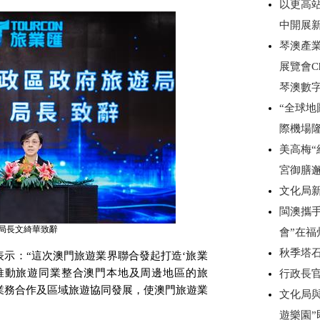
以更高
中開展
琴澳產
展覽會C
琴澳數
“全球
際機場
美高梅“
宮御膳
文化局
閩澳攜手
局長文綺華致辭
會”在
秋季塔
示：“這次澳門旅遊業界聯合發起打造‘旅業
推動旅遊同業整合澳門本地及周邊地區的旅
行政長
業務合作及區域旅遊協同發展，使澳門旅遊業
文化局
遊樂園