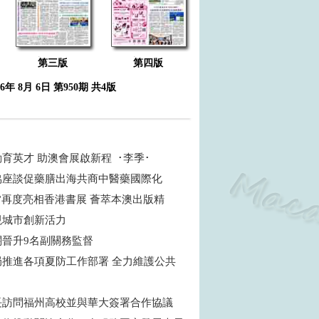
第三版
第四版
26年 8月 6日 第950期 共4版
育英才 助澳會展啟新程 ･李季･
協座談促藥膳出海共商中醫藥國際化
”再度亮相香港書展 薈萃本澳出版精
現城市創新活力
關晉升9名副關務監督
局推進各項夏防工作部署 全力維護公共
長訪問福州高校並與華大簽署合作協議