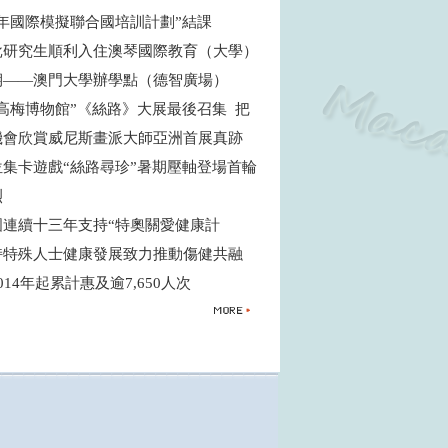
青年國際模擬聯合國培訓計劃”結課
批研究生順利入住澳琴國際教育（大學）
期——澳門大學辦學點（德智廣場）
高梅博物館”《絲路》大展最後召集 把
機會欣賞威尼斯畫派大師亞洲首展真跡
位集卡遊戲“絲路尋珍”暑期壓軸登場首輪
烈
國連續十三年支持“特奧關愛健康計
支持特殊人士健康發展致力推動傷健共融
014年起累計惠及逾7,650人次