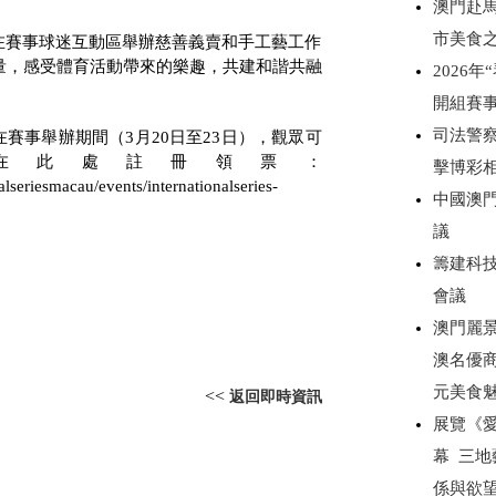
澳門赴
市美食
在賽事球迷互動區舉辦慈善義賣和手工藝工作
量，感受體育活動帶來的樂趣，共建和諧共融
2026
開組賽
司法警察
在賽事舉辦期間（
3
月
20
日至
23
日），觀眾可
在此處註冊領票：
擊博彩
alseriesmacau/events/internationalseries-
中國澳門
議
籌建科技
會議
澳門麗景
澳名優商
元美食
<<
返回即時資訊
展覽《愛無
幕 三
係與欲