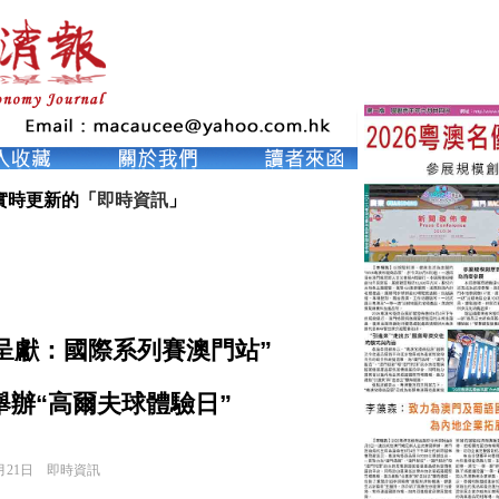
實時更新的「
即時資訊
」
利呈獻：國際系列賽澳門站”
辦“高爾夫球體驗日”
月21日
即時資訊