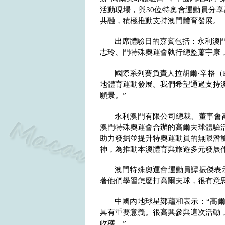
活動現場，與
30
位特奧會運動員分享
共融，積極推動支持澳門體育發展。
出席體驗日的嘉賓包括：永利澳
志玲、門特殊奧運會執行總監蕭宇康
國際系列賽負責人拉胡爾·辛格（
地體育運動發展。我們希望通過支持
願景。”
永利澳門有限公司總裁、董事會
澳門特殊奧運會合辦的高爾夫球體驗
助力發掘並提升特奧運動員的無限潛
神，為推動本澳體育與旅遊多元發展作
澳門特殊奧運會運動員譚振傑表
著他們學習怎麼打高爾夫球，很有意思
中國內地球星鄭蘊和表示：“高
具有重要意義。很高興參與這次活動
收穫。”