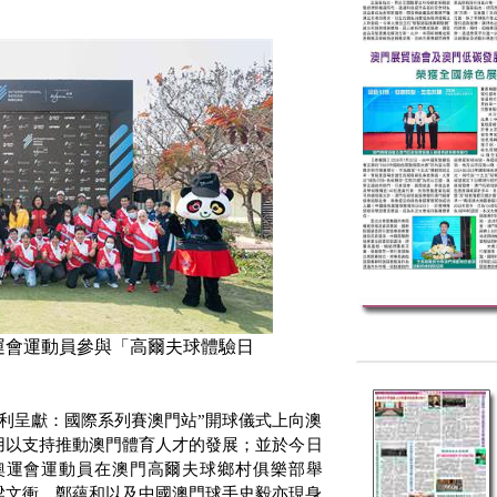
運會運動員參與「高爾夫球體驗日
利呈獻：國際系列賽澳門站”開球儀式上向澳
用以支持推動澳門體育人才的發展；並於今日
奧運會運動員在澳門高爾夫球鄉村俱樂部舉
梁文衝、鄭蘊和以及中國澳門球手史毅亦現身