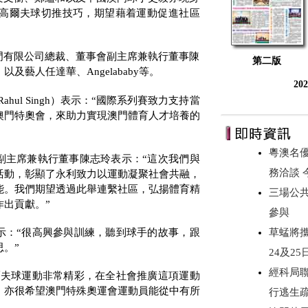
高爾夫球切推技巧，期望藉着運動促進社區
門有限公司總裁、董事會副主席兼執行董事陳
第二版
，以及藝人任達華、
Angelababy
等。
20
Rahul Singh
）表示：“國際系列賽致力支持當
澳門特奧會，來助力實現澳門體育人才培養的
粵澳名優
副主席兼執行董事陳志玲表示：“這次我們與
務洽談
活動，彰顯了永利致力以運動凝聚社會共融，
能。我們期望透過此舉連繫社區，弘揚體育精
三場公
出貢獻。”
參與
示：“很高興參與訓練，聽到球手的故事，跟
草蜢將攜《
。”
24及2
經科局
爾夫球運動非常精彩，在全社會推廣這項運動
，亦很希望澳門特殊奧運會運動員能從中有所
行逃生