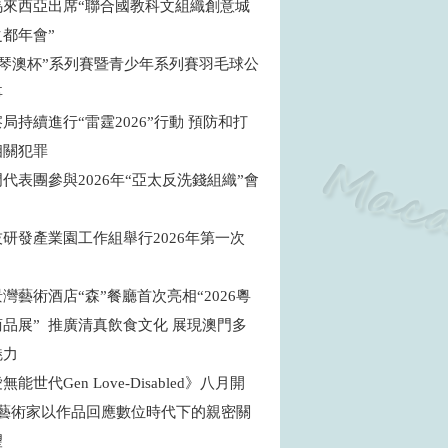
馬來西亞出席“聯合國教科文組織創意城
之都年會”
年“琴澳杯”系列賽暨青少年系列賽羽毛球公
事
局持續進行“雷霆2026”行動 預防和打
相關犯罪
代表團參與2026年“亞太反洗錢組織”會
研發產業園工作組舉行2026年第一次
灣藝術酒店“森”餐廳首次亮相“2026粵
品展” 推廣清真飲食文化 展現澳門多
魅力
能世代Gen Love-Disabled》八月開
地藝術家以作品回應數位時代下的親密關
望