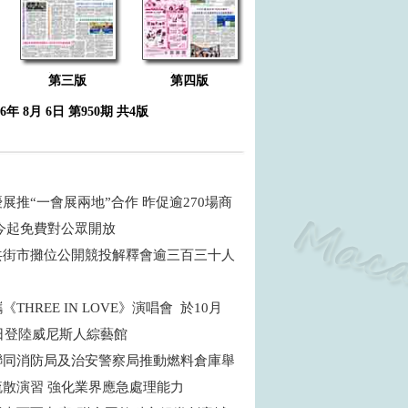
第三版
第四版
26年 8月 6日 第950期 共4版
展推“一會展兩地”合作 昨促逾270場商
 今起免費對公眾開放
共街市攤位公開競投解釋會逾三百三十人
THREE IN LOVE》演唱會 於10月
5日登陸威尼斯人綜藝館
聯同消防局及治安警察局推動燃料倉庫舉
疏散演習 強化業界應急處理能力