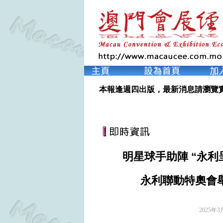
本報逢週四出版，最新消息請瀏覽
明星球手助陣 “永
永利聯動特奧會舉
2025年3