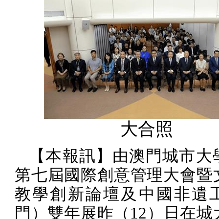
大合照
【本報訊】由澳門城市大
第七屆國際創意管理大會暨
教學創新論壇及中國非遺
門）雙年展昨（
12
）日在城