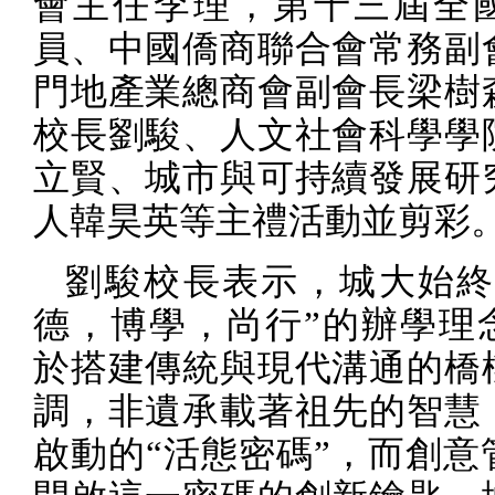
會主任李理，第十三屆全
員、中國僑商聯合會常務副
門地產業總商會副會長梁樹
校長劉駿、人文社會科學學
立賢、城市與可持續發展研
人韓昊英等主禮活動並剪彩
劉駿校長表示，城大始終
德，博學，尚行”的辦學理
於搭建傳統與現代溝通的橋
調，非遺承載著祖先的智慧
啟動的“活態密碼”，而創意