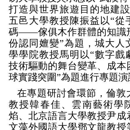
打造與世界旅遊目的地建設
五邑大學教授陳振益以“從
碼——傢俱木作群體的知識
份認同嬗變”為題，城大人
學學院教授馬明以“數字戲
技術驅動的舞台變革、成本
球實踐突圍”為題進行專題演
在專題研討會環節，倫敦
教授韓春佳、雲南藝術學
焰、北京語言大學教授尹成
文藻外國語大學鄧文龍教授