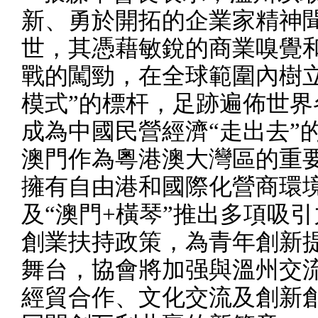
新、勇於開拓的企業家精神
世，其憑藉敏銳的商業嗅覺
戰的闖勁，在全球範圍內樹立
模式”的標杆，足跡遍佈世界
成為中國民營經濟“走出去”
澳門作為粵港澳大灣區的重
擁有自由港和國際化營商環
及“澳門
+
橫琴”推出多項吸引
創業扶持政策，為青年創新
舞台，協會將加强與溫州交
經貿合作、文化交流及創新