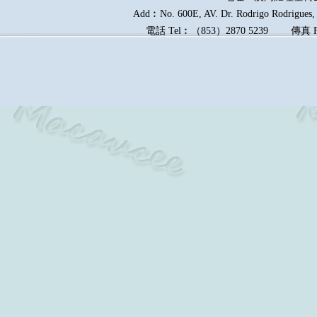
Add︰No. 600E, AV. Dr. Rodrigo Rodrigues, E
電話
Tel︰
（
853
）
2870 5239
傳真