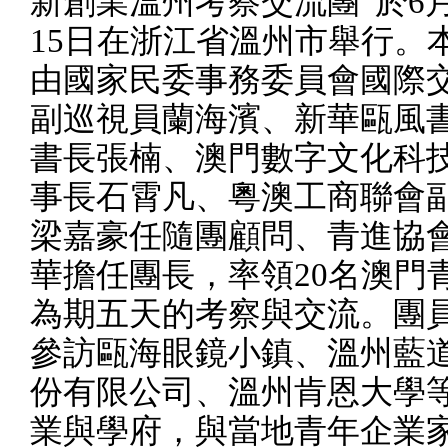
新創業溫州考察交流團”於
6
15
日在浙江省溫州市舉行。
由國家民委事務委員會國際
副巡視員蘭海濱、新華甌風
書長張楠、澳門數字文化科
事長石霄凡、粵澳工商聯會
梁嘉豪任隨團顧問、青進協
華擔任團長，率領
20
名澳門
為期五天的考察與交流。團
參訪甌海眼鏡小鎮、溫州藍
份有限公司、溫州肯恩大學
業與學府，與當地青年企業