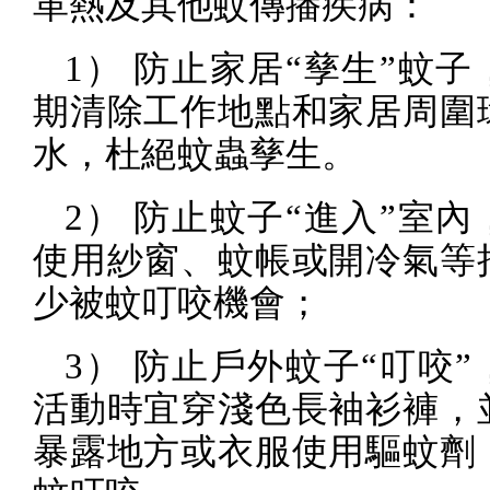
革熱及其他蚊傳播疾病：
1
） 防止家居“孳生”蚊子
期清除工作地點和家居周圍
水，杜絕蚊蟲孳生。
2
） 防止蚊子“進入”室內
使用紗窗、蚊帳或開冷氣等
少被蚊叮咬機會；
3
） 防止戶外蚊子“叮咬”
活動時宜穿淺色長袖衫褲，
暴露地方或衣服使用驅蚊劑