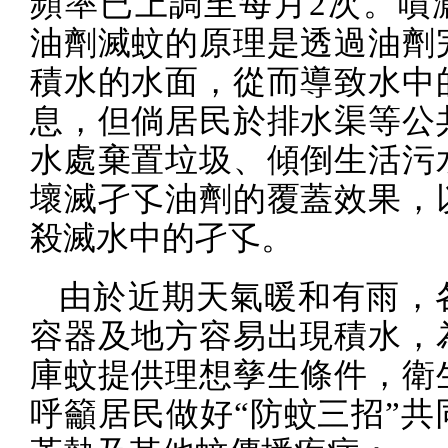
頻率已上調至每月
2
次。噴
油劑滅蚊的原理是透過油劑
積水的水面，從而導致水中
息，但倘居民於排水渠等公
水處棄置垃圾、傾倒生活污
壞滅孑孓油劑的覆蓋效果，
殺滅水中的孑孓。
由於近期天氣暖和有雨，
容器及地方容易出現積水，
庫蚊提供理想孳生條件，衛
呼籲居民做好“防蚊三招”共