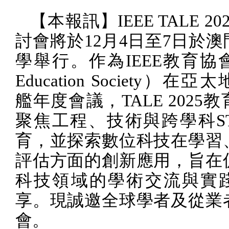
【本報訊】
IEEE TALE 20
討會將於
12
月
4
日至
7
日於澳
學舉行。作為
IEEE
教育協
Education Society
）在亞太
艦年度會議，
TALE 2025
教
聚焦工程、技術與跨學科
S
育，並探索數位科技在學習
評估方面的創新應用，旨在
科技領域的學術交流與實
享。現誠邀全球學者及從業
會。