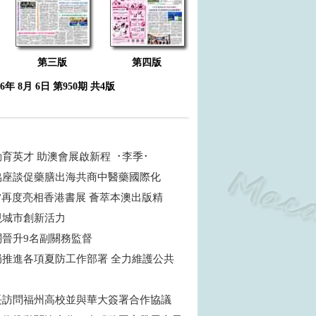
第三版
第四版
26年 8月 6日 第950期 共4版
育英才 助澳會展啟新程 ･李季･
協座談促藥膳出海共商中醫藥國際化
”再度亮相香港書展 薈萃本澳出版精
現城市創新活力
關晉升9名副關務監督
局推進各項夏防工作部署 全力維護公共
長訪問福州高校並與華大簽署合作協議