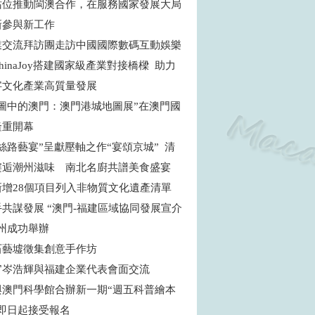
站位推動閩澳合作，在服務國家發展大局
新參與新工作
業交流拜訪團走訪中國國際數碼互動娛樂
hinaJoy搭建國家級產業對接橋樑 助力
字文化產業高質量發展
地圖中的澳門：澳門港城地圖展”在澳門國
隆重開幕
絲路藝宴”呈獻壓軸之作“宴頌京城” 清
邂逅潮州滋味 南北名廚共譜美食盛宴
新增28個項目列入非物質文化遺產清單
共謀發展 “澳門-福建區域協同發展宣介
福州成功舉辦
石藝墟徵集創意手作坊
官岑浩輝與福建企業代表會面交流
與澳門科學館合辦新一期“週五科普繪本
”即日起接受報名