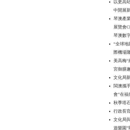
以更高
中開展
琴澳產
展覽會C
琴澳數
“全球
際機場
美高梅“
宮御膳
文化局
閩澳攜手
會”在
秋季塔
行政長
文化局
遊樂園