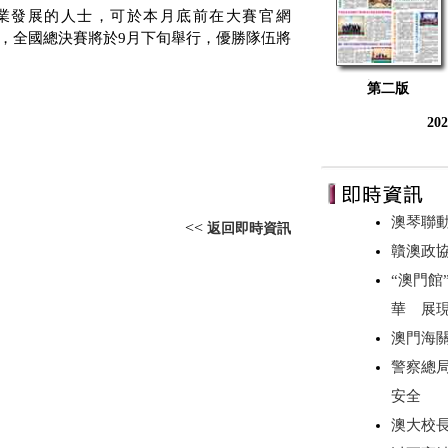
業發展的人士，可於本月底前在大賽官網
，全國總決賽將於
9
月下旬舉行，優勝隊伍將
第二版
20
澳琴聯動
<<
返回即時資訊
贛澳政
“澳門館
華 展
澳門海
警察總
安全
澳大校