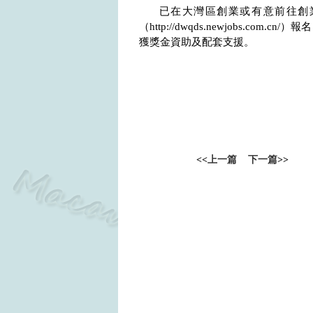
已在大灣區創業或有意前往創
（
http://dwqds.newjobs.com.cn/
）
報名
獲獎金資助及配套支援。
<<
上一篇
下一篇
>>