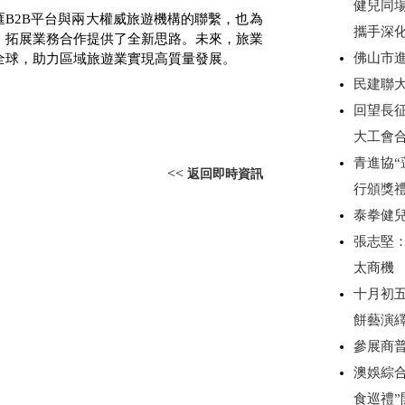
健兒同
匯
B2B
平台與兩大權威旅遊機構的聯繫，也為
攜手深
、拓展業務合作提供了全新思路。未來，旅業
佛山市
全球，助力區域旅遊業實現高質量發展。
民建聯
回望長
大工會
青進協“
<<
返回即時資訊
行頒獎
泰拳健
張志堅：
太商機
十月初
餅藝演
參展商
澳娛綜合
食巡禮”