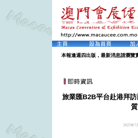
本報逢週四出版，最新消息請瀏覽
旅業匯B2B平台赴港拜訪
質
2025年7