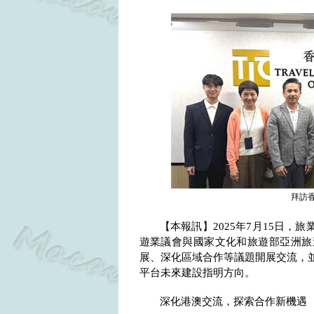
拜訪
【本報訊】
2025
年
7
月
15
日，旅
遊業議會與國家文化和旅遊部亞洲旅
展、深化區域合作等議題開展交流，
平台未來建設指明方向。
深化港澳交流，探索合作新機遇