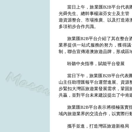
當日上午，旅業匯
B2B
平台代表
光舜先生、總幹事楊淑芬女士及主管
遊資源整合、市場推廣、以及打造港澳
多項初步合作共識。
旅業匯
B2B
平台介紹了其在整合
業界提供一站式服務的努力，獲得議
制，聯合宣傳港澳旅遊品牌，形成區
聆聽中央指導，賦能平台發展
當日下午，旅業匯
B2B
平台代表
山主任助理匯報平台運營進展、資源
步緊扣大灣區旅遊業發展需求，鞏固
共贏，並對平台未來建設提出了中肯
旅業匯
B2B
平台表示將積極落實
域內旅遊業界的交流合作，以實際行
攜手並進，打造灣區旅遊新格局