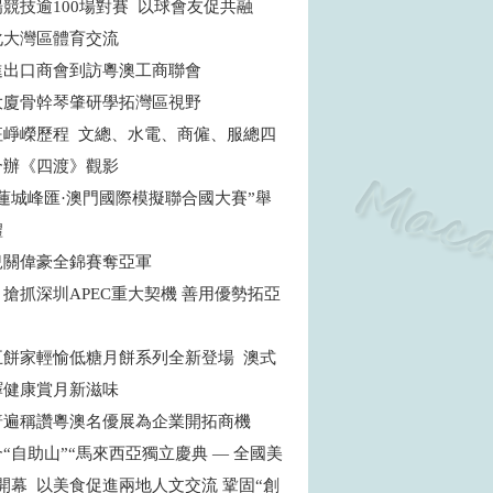
場競技逾100場對賽 以球會友促共融
化大灣區體育交流
進出口商會到訪粵澳工商聯會
大廈骨幹琴肇研學拓灣區視野
征崢嶸歷程 文總、水電、商僱、服總四
合辦《四渡》觀影
蓮城峰匯·澳門國際模擬聯合國大賽”舉
禮
兒關偉豪全錦賽奪亞軍
搶抓深圳APEC重大契機 善用優勢拓亞
五餅家輕愉低糖月餅系列全新登場 澳式
繹健康賞月新滋味
普遍稱讚粵澳名優展為企業開拓商機
“自助山”“馬來西亞獨立慶典 — 全國美
開幕 以美食促進兩地人文交流 鞏固“創