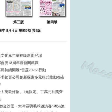
第三版
第四版
26年 8月 6日 第950期 共4版
服文化嘉年華福隆新街登場
鄉會慶18周年暨新閣就職
局持續開展“雷霆2026”行動
要求都更公司創新探索多元模式推動都市
作
天！萬款好物、1元限定、百萬元抽獎齊
展
6特奧金沙盃・大灣區羽毛球邀請賽”粵港澳