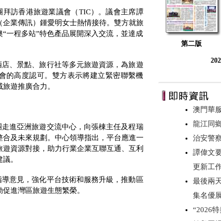
團拜訪香港旅遊業議會（
TIC
）。議會主席譚
（企業傳訊）鍾愛明女士熱情接待。雙方就旅
“一程多站”特色產品展開深入交流，並達成
第二版
20
酒店、景點、旅行社等多元旅遊資源，為旅遊
會的高度認可。雙方表示將建立緊密聯繫機
域旅遊推廣合力。
澳門華
龍江同
團走進亞洲旅遊交流中心，向張棟主任及程瑞
整合及未來規劃。中心領導指出，平台應進一
治安警察
旅遊資源對接，助力行業企業互聯互通、互利
譚偉文
建議。
更新工
指導意見，強化平台技術和服務升級，推動區
最後兩
動促進灣區旅遊生態繁榮。
集名優
“202