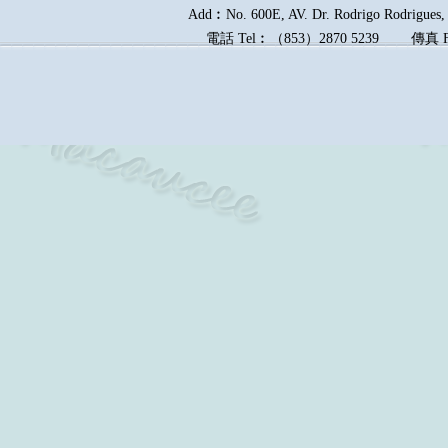
Add︰No. 600E, AV. Dr. Rodrigo Rodrigues, E
電話
Tel︰
（
853
）
2870 5239
傳真