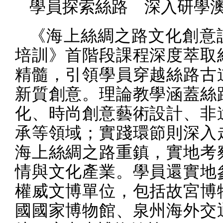
學員探索絲路 深入研學
《海上絲綢之路文化創意
培訓》首階段課程深度萃取
精髓，引領學員穿越絲路古
新質創意。理論教學涵蓋絲
化、時尚創意藝術設計、非
承等領域；實踐環節則深入
海上絲綢之路重鎮，實地考
情與文化產業。學員還實地
權威文博單位，包括故宮博
國國家博物館、泉州海外交