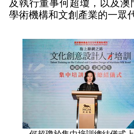
及執
⾏
董事何超瓊，以及澳
學術機構和文創產業的一眾
何超瓊於集中培訓總結儀式