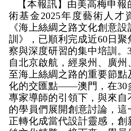
【本報訊】由美高梅申報
術基金
2025
年度藝術人才
《海上絲綢之路文化創意設
訓》，已順利完成近
60
日聚
察與深度研習的集中培訓。
自北京啟航，經泉州、廣州
至海上絲綢之路的重要節點
化的交匯點——澳門，在
30
專家導師的引領下，與來自
的學員們展開創意討論，這
正轉化成當代設計靈感，創