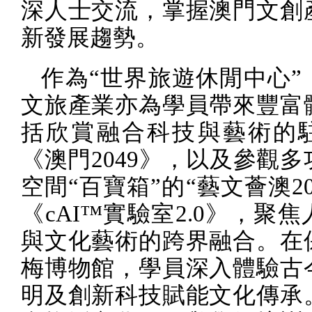
深人士交流，掌握澳門文創
新發展趨勢。
作為“世界旅遊休閒中心”
文旅產業亦為學員帶來豐富
括欣賞融合科技與藝術的
《澳門
2049
》，以及參觀多
空間“百寶箱”的“藝文薈澳
2
《
cAI™️
實驗室
2.0
》，聚焦
與文化藝術的跨界融合。在
梅博物館，學員深入體驗古
明及創新科技賦能文化傳承