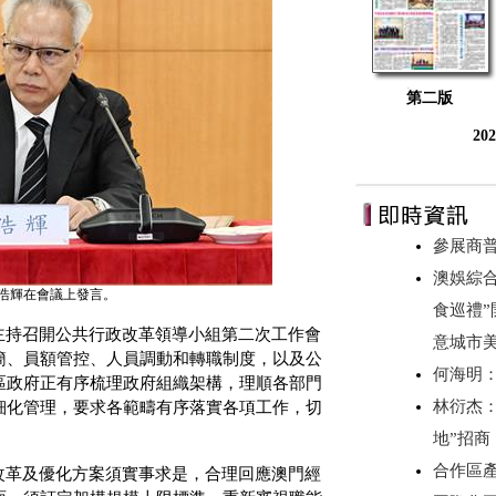
第二版
20
參展商
澳娛綜合
浩輝在會議上發言。
食巡禮”
主持召開公共行政改革領導小組第二次工作會
意城市美
簡、員額管控、人員調動和轉職制度，以及公
何海明
區政府正有序梳理政府組織架構，理順各部門
林衍杰：
細化管理，要求各範疇有序落實各項工作，切
地”招
合作區產
改革及優化方案須實事求是，合理回應澳門經