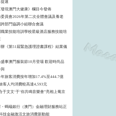
再提速
《發現澳門大健康》欄目今發佈
委員會2026年第二次全體會議及養老
制跨部門協調小組聯合會議
訓職業技能培訓學校星級酒店服務技能培
班
舉辦《第51屆緊急護理證書課程》結業儀
盛事澳門服裝節10月登場 歡迎時尚品
參與
年旅客消費按年增加17.4%至444.7億
旅客人均消費較高達4,593元
合于文文‘于’你共鳴音樂會”亮相上葡京
河・螞蟻銀行（澳門）金融理財服務站正
 科技金融激活文旅消費新動能