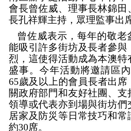
會長曾佐威、理事長林錦田
長孔祥輝主持，眾理監事出
曾佐威表示，每年的敬老
能吸引許多街坊及長者參與
烈，這使得活動成為本澳特
盛事。今年活動將邀請區
65
歲及以上的會員長者出席
關政府部門和友好社團、支
領導或代表亦到場與街坊們
居家及防災等日常技巧和常
約
30
席。