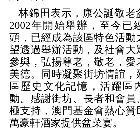
林錦田表示，康公誕敬老
2002
年開始舉辦，至今已
頭，已經成為該區特色活動
望透過舉辦活動，及社會大
參與，弘揚尊老，敬老，愛
美德。同時凝聚街坊情誼，
區歷史文化記憶，活躍區
動。感謝街坊、長者和會員
極支持，澳門基金會熱心贊
萬豪軒酒家提供盆菜宴。