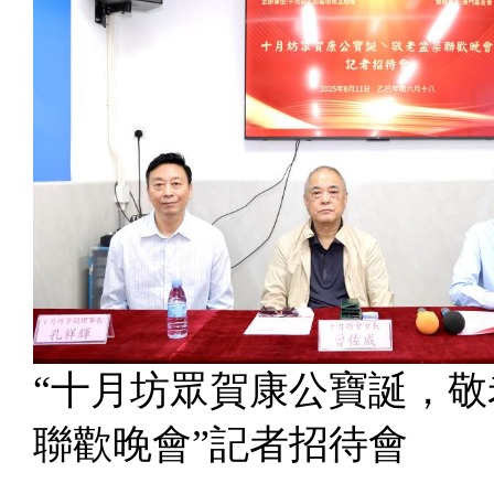
“十月坊眾賀康公寶誕，敬
聯歡晚會”記者招待會