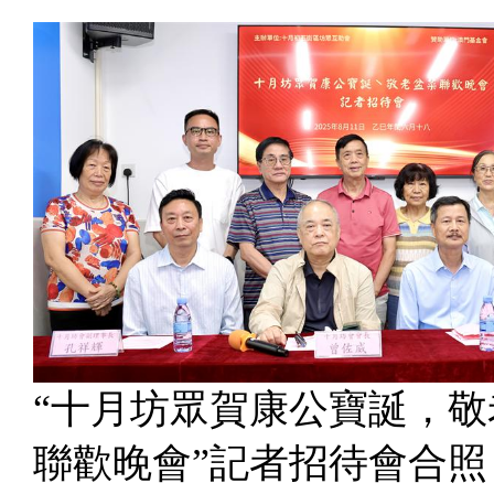
“十月坊眾賀康公寶誕，敬
聯歡晚會”記者招待會合照