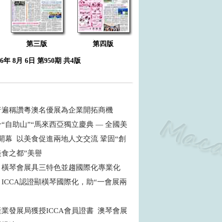
第三版
第四版
26年 8月 6日 第950期 共4版
普遍稱讚粵澳名優展為企業開拓商機
“自助山”“馬來西亞獨立慶典 — 全國美
開幕 以美食促進兩地人文交流 鞏固“創
食之都”美譽
：橫琴會展具三特色並趨國際化專業化
ICCA認證顯橫琴國際化，助“一會展兩
商
業發展局獲授ICCA會員證書 澳琴會展