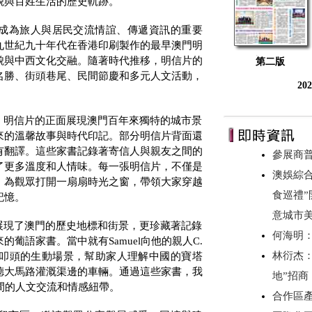
貌與百姓生活的歷史軌跡。
成為旅人與居民交流情誼、傳遞資訊的重要
九世紀九十年代在香港印刷製作的最早澳門明
貌與中西文化交融。隨著時代推移，明信片的
第二版
名勝、街頭巷尾、民間節慶和多元人文活動，
20
。明信片的正面展現澳門百年來獨特的城市景
來的溫馨故事與時代印記。部分明信片背面還
有翻譯。這些家書記錄著寄信人與親友之間的
參展商
了更多溫度和人情味。每一張明信片，不僅是
澳娛綜合
，為觀眾打開一扇扇時光之窗，帶領大家穿越
食巡禮”
記憶。
意城市美
展現了澳門的歷史地標和街景，更珍藏著記錄
何海明
來的葡語家書。當中就有
Samuel
向他的親人
C.
林衍杰：
叩頭的生動場景，幫助家人理解中國的寶塔
德大馬路灌溉渠邊的車輛。通過這些家書，我
地”招
間的人文交流和情感紐帶。
合作區產