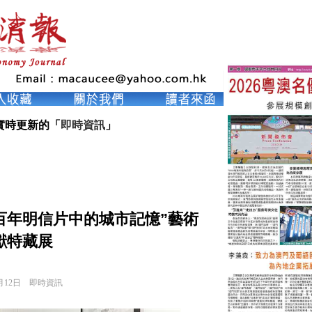
實時更新的「
即時資訊
」
百年明信片中的城市記憶”藝術
獻特藏展
月12日
即時資訊