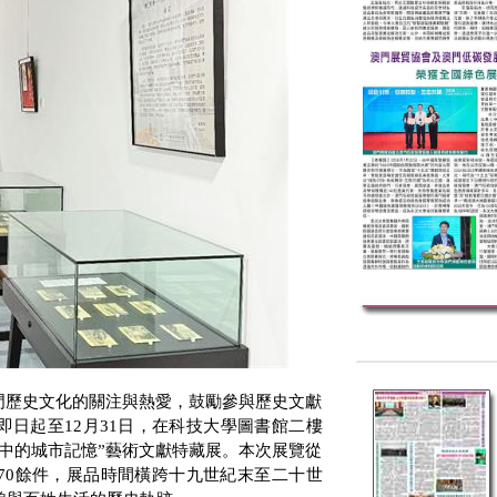
門歷史文化的關注與熱愛，鼓勵參與歷史文獻
即日起至
12
月
31
日，在科技大學圖書館二樓
中的城市記憶”藝術文獻特藏展。本次展覽從
70
餘件，展品時間橫跨十九世紀末至二十世