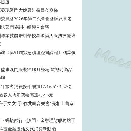
再提速
《發現澳門大健康》欄目今發佈
委員會2026年第二次全體會議及養老
制跨部門協調小組聯合會議
訓職業技能培訓學校星級酒店服務技能培
班
舉辦《第51屆緊急護理證書課程》結業儀
盛事澳門服裝節10月登場 歡迎時尚品
參與
年旅客消費按年增加17.4%至444.7億
旅客人均消費較高達4,593元
合于文文‘于’你共鳴音樂會”亮相上葡京
河・螞蟻銀行（澳門）金融理財服務站正
 科技金融激活文旅消費新動能