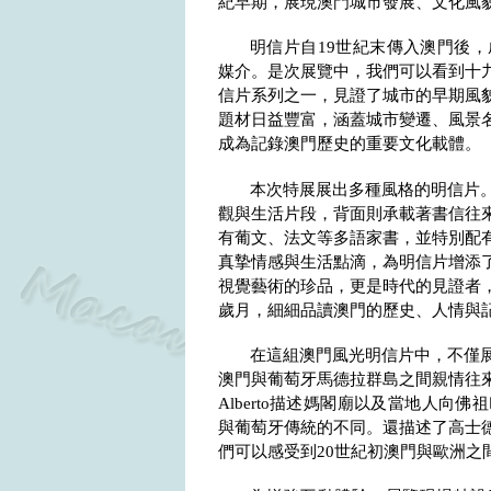
紀早期，展現澳門城市發展、文化風
明信片自
19
世紀末傳入澳門後，
媒介。是次展覽中，我們可以看到十
信片系列之一，見證了城市的早期風
題材日益豐富，涵蓋城市變遷、風景
成為記錄澳門歷史的重要文化載體。
本次特展展出多種風格的明信片
觀與生活片段，背面則承載著書信往
有葡文、法文等多語家書，並特別配
真摯情感與生活點滴，為明信片增添
視覺藝術的珍品，更是時代的見證者
歲月，細細品讀澳門的歷史、人情與
在這組澳門風光明信片中，不僅
澳門與葡萄牙馬德拉群島之間親情往
Alberto
描述媽閣廟以及當地人向佛祖
與葡萄牙傳統的不同。還描述了高士
們可以感受到
20
世紀初澳門與歐洲之