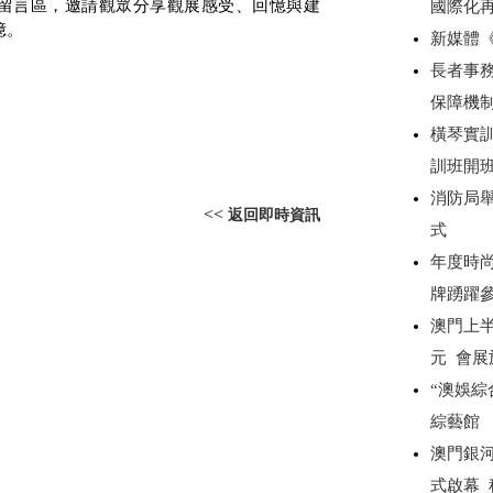
留言區，邀請觀眾分享觀展感受、回憶與建
國際化
憶。
新媒體
長者事務
保障機
橫琴實
訓班開
消防局
<<
返回即時資訊
式
年度時尚
牌踴躍
澳門上半
元 會展
“澳娛綜
綜藝館
澳門銀
式啟幕