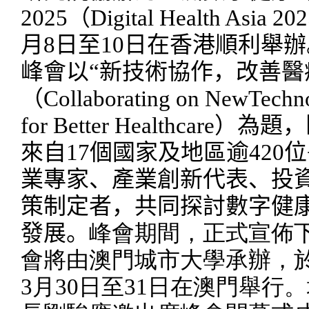
2025
（
Digital Health Asia 20
月
8
日
至
10
日在香港順利舉辦
峰會以“新技術協作，改善醫
（
Collaborating on NewTechn
for Better Healthcare
）為題，
來自
17
個國家及地區逾
420
位
業專家、產業創新代表、投
策制定者，共同探討數字健
發展。
峰會期間，正式宣佈
會將由澳門城市大學承辦，
3
月
30
日
至
31
日在澳門舉行。