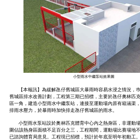
小型雨水中繼泵站效果圖
【本報訊】為緩解氹仔舊城區大暴雨時容易水浸之情況，
舊城區排水改善計劃，工程第三期已招標，主要於氹仔奧林匹
區一角，建造小型雨水中繼泵站，連接至運動場內原有箱涵渠
排雨水壓力，於暴雨時加快排走氹仔舊城區的雨水。
小型雨水泵站設於奧林匹克體育中心內之熱身區，非運動
圍佔該熱身區面積不足百分之三，工程期間，運動場比賽場地
已諮詢體育局意見。工程現已招標，預計於年底至明年初動工