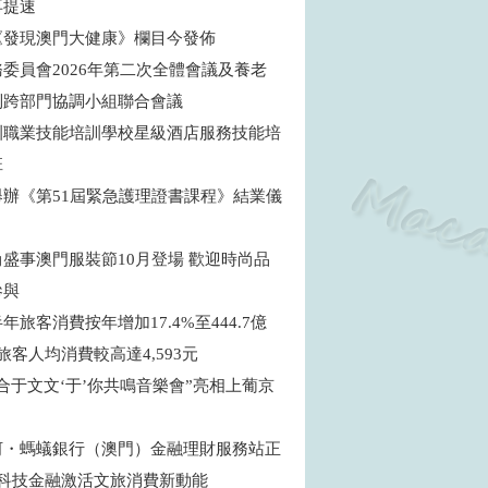
再提速
《發現澳門大健康》欄目今發佈
委員會2026年第二次全體會議及養老
制跨部門協調小組聯合會議
訓職業技能培訓學校星級酒店服務技能培
班
舉辦《第51屆緊急護理證書課程》結業儀
盛事澳門服裝節10月登場 歡迎時尚品
參與
年旅客消費按年增加17.4%至444.7億
旅客人均消費較高達4,593元
合于文文‘于’你共鳴音樂會”亮相上葡京
河・螞蟻銀行（澳門）金融理財服務站正
 科技金融激活文旅消費新動能