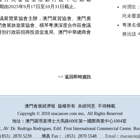
期由
2025
年
9
月
17
日至
10
月
31
日截止。
何潤生
尚未覆
會議展覽業協會主辦，澳門展貿協會、澳門廣
粵澳名優
門會展旅遊業協會、橫琴粵澳深度合作區會議
特別行政區招商投資促進局、澳門中華總商會
務洽談
<<
返回即時資訊
澳門會展經濟報 版權所有 未經同意 不得轉載
Copyright © 2010 macaucee.com.mo, All Rights Reserved
地址︰澳門羅理基博士大馬路
600E
第一國際商業中心1004室
AV. Dr. Rodrigo Rodrigues, Edif. First International Commercial Center. R
（
853
）
2870 5239
傳真
Fax︰
（
853
）
2870 5548
Email︰
macaucee@