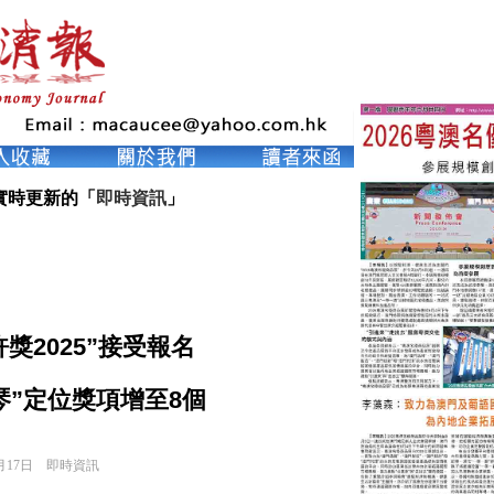
實時更新的「
即時資訊
」
獎2025”接受報名
琴”定位獎項增至8個
月17日
即時資訊