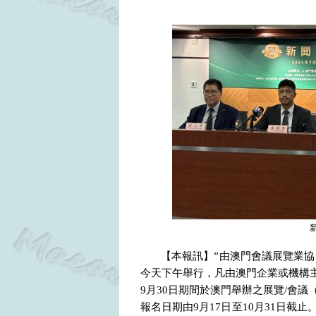
【本報訊】”由澳門會議展覽業協
今天下午舉行，凡由澳門企業或機構
9
月
30
日期間於澳門舉辦之展覽
/
會議
報名日期由
9
月
17
日至
10
月
31
日截止