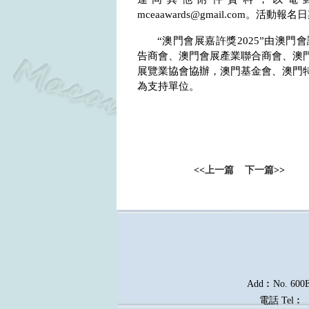
mceaawards@gmail.com
。活動報名日
“澳門會展嘉許獎
2025
”由澳門
告商會、澳門會展產業聯合商會、澳
展覽業協會協辦，澳門基金會、澳門
為支持單位。
<<
上一篇
下一篇
>>
Add︰No. 600E, 
電話
Tel︰