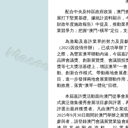
配合中央及特區政府政策，澳門
展打下堅實基礎。據統計資料顯示，
財政年度施政報告》中提及，推動業界
業競爭力；把握“澳門
+
橫琴”定位，
為激勵及嘉許業界的努力及貢獻
（
2021
因疫情停辦），已成功舉辦了
之際，為豐富澳琴聯動內涵，今屆嘉
品牌會議獎、創新展覽獎、會議競投
獎等七大獎項基礎上，增設澳琴“一會
動、創新合作模式、帶動兩地會展產
目，進一步發揮兩地會展業聯動作用
動效應，落實“澳琴一體化”目標。
本屆嘉許獎活動面向澳門從事會
式廣泛徵集優秀會展項目參與評選，
評選出最終獲獎者。凡由澳門企業或
2025
年
9
月
30
日期間於澳門舉辦之展
參與者，請登錄澳門會議展覽業協會
連同其他附件資料，以電