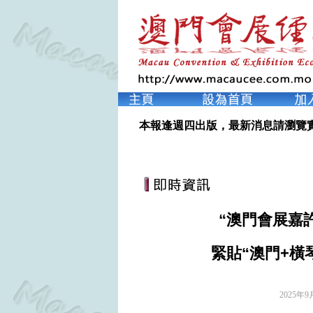
本報逢週四出版，最新消息請瀏覽
“澳門會展嘉許
緊貼“澳門+橫
2025年9