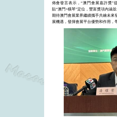
佈會發言表示，“澳門會展嘉許獎”
貼“澳門
+
橫琴”定位，豐富獎項內涵並
期待澳門會展業界繼續攜手共繪未來
展機遇，發揮會展平台優勢和作用，