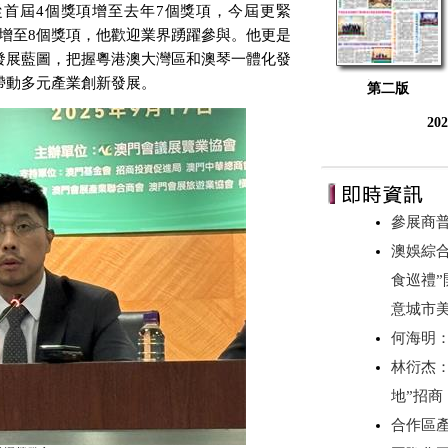
從首屆
4
個獎項增至去年
7
個獎項，今屆更緊
增至
8
個獎項，他歡迎業界踴躍參與。他更是
發展藍圖，把握粵港澳大灣區和澳琴一體化發
帶動多元產業創新發展。
第二版
20
參展商
澳娛綜合
食巡禮”
意城市美
何海明
林衍杰：
地”招
合作區產