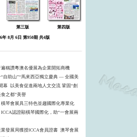
第三版
第四版
26年 8月 6日 第950期 共4版
普遍稱讚粵澳名優展為企業開拓商機
“自助山”“馬來西亞獨立慶典 — 全國美
開幕 以美食促進兩地人文交流 鞏固“創
食之都”美譽
：橫琴會展具三特色並趨國際化專業化
ICCA認證顯橫琴國際化，助“一會展兩
商
業發展局獲授ICCA會員證書 澳琴會展