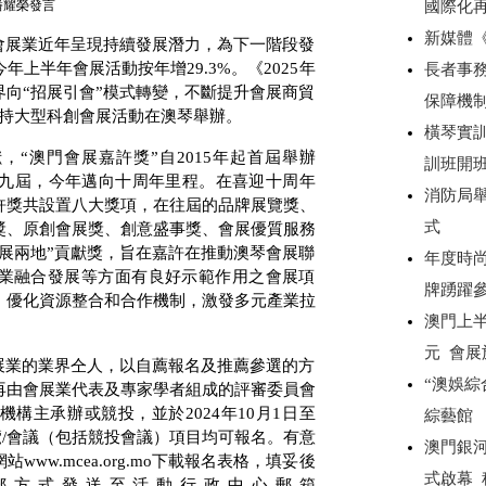
潘耀榮發言
國際化
新媒體
會展業近年呈現持續發展潛力，為下一階段發
今年上半年會展活動按年增
29.3%
。《
2025
年
長者事務
向“招展引會”模式轉變，不斷提升會展商貿
保障機
支持大型科創會展活動在澳琴舉辦。
橫琴實
，“澳門會展嘉許獎”自
2015
年起首屆舉辦
訓班開
九屆，今年邁向十周年里程。在喜迎十周年
消防局
許獎共設置八大獎項，在往屆的品牌展覽獎、
式
獎、原創會展獎、創意盛事獎、會展優質服務
展兩地”貢獻獎，旨在嘉許在推動澳琴會展聯
年度時尚
業融合發展等方面有良好示範作用之會展項
牌踴躍
，優化資源整合和合作機制，激發多元產業拉
澳門上半
元 會展
展業的業界仝人，以自薦報名及推薦參選的方
“澳娛綜
再由會展業代表及專家學者組成的評審委員會
機構主承辦或競投，並於
2024
年
10
月
1
日至
綜藝館
覽
/
會議（包括競投會議）項目均可報名。有意
澳門銀
網站
www.mcea.org.mo
下載報名表格，填妥後
式啟幕
郵方式發送至活動行政中心郵箱