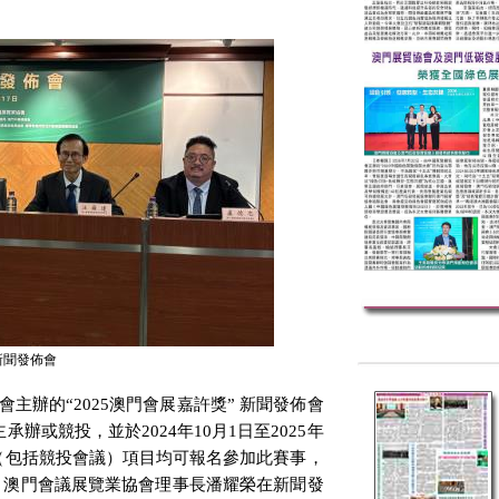
新聞發佈會
會主辦的“
2025
澳門會展嘉許獎” 新聞發佈會
主承辦或競投，並於
2024
年
10
月
1
日至
2025
年
（包括競投會議）項目均可報名參加此賽事，
。澳門會議展覽業協會理事長潘耀榮在新聞發