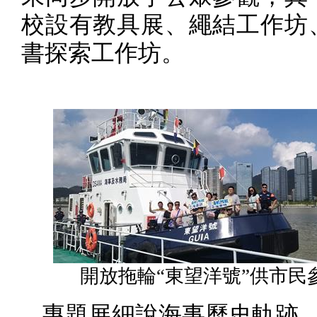
校設有教具展、繩結工作坊
書探索工作坊。
開放拖輪“東望洋號”供市民
專題展細說海事歷史軌跡