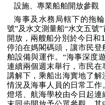
設施、專業船舶開放參觀
海事及水務局轄下的拖輪
號”及水文測量船“水文五號
開放，兩艘船分別於今日和
停泊在媽閣碼頭，讓市民登
舶設備與運作。“海事深度遊
連續兩個週末舉行，市民在
講解下，乘船出海實地了解
情況及海事人員的日常工作
燈塔、航海學校由今日起連
末同步開放予公眾參觀，其