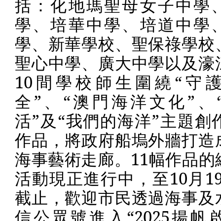
括：化地瑪聖母女子中學
學、培華中學、培道中學
學、新華學校、聖保祿學校
聖心中學、廣大中學以及濠
10
間學校師生圍繞“守
全”、“澳門海洋文化”、
活”及“我們的海洋”主題創
作品，將政府船塢外牆打造
海事藝術走廊。
11
幅作品的
活動現正進行中，至
10
月
1
截止，歡迎市民透過海事及
信公眾號進入“
2025
揚帆