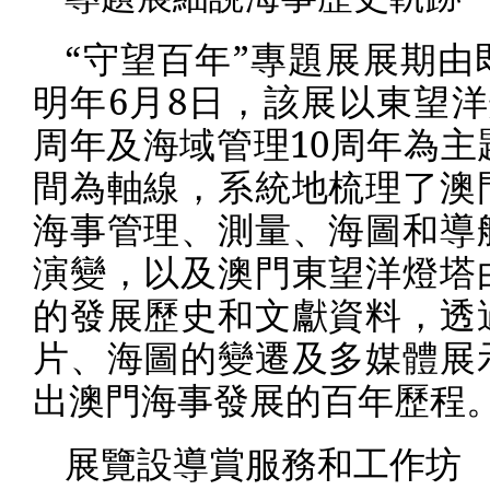
“守望百年”專題展展期由
明年
6
月
8
日，該展以東望洋
周年及海域管理
10
周年為主
間為軸線，系統地梳理了澳
海事管理、測量、海圖和導
演變，以及澳門東望洋燈塔
的發展歷史和文獻資料，透
片、海圖的變遷及多媒體展
出澳門海事發展的百年歷程
展覽設導賞服務和工作坊