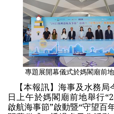
專題展開幕儀式於媽閣廟前
【本報訊】海事及水務局
日上午於媽閣廟前地舉行“
2
啟航海事節”啟動暨“守望百