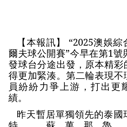
【本報訊】 “
2025
澳娛綜
爾夫球公開賽”今早在第
1
號
發球台分途出發，原本精彩
得更加緊湊。第二輪表現不
員紛紛力爭上游，打出更
績。
昨天暫居單獨領先的泰國
特．蘇萬那魯