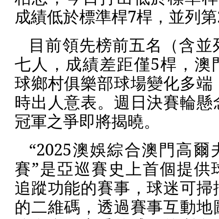
成績低於標準桿
7
桿，並列第
目前領先榜前五名（含並
七人，成績差距僅
5
桿，澳
球鄉村俱樂部球場變化多端
時出人意表。週日決賽輪懸
冠軍之爭即將揭曉。
“
2025
澳娛綜合澳門高爾
賽”是亞巡賽史上首個提供
追蹤功能的賽事，球迷可掃
的二維碼，透過賽事互動地