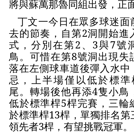
將與蘇萬那魯同組出發，正
丁文一今日在眾多球迷面
去的節奏，自第
2
洞開始進
式，分別在第
2
、
3
與
7
號
鳥。可惜在第
8
號洞出現失
落在左側球車道後彈入水中
忌，上半場僅以低於標準
尾。轉場後他再添
4
隻小鳥
低於標準桿
5
桿完賽，三輪
於標準桿
13
桿，單獨排名第
領先者
3
桿，有望挑戰冠軍。