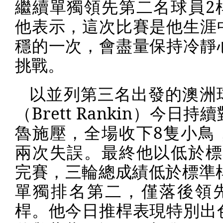
繼續單獨領先第二名球員
2
他表示，這次比賽是他生涯
穩的一次，會盡量保持冷靜
挑戰。
以並列第三名出發的澳洲
（
Brett Rankin
）今日持續
魯施壓，全場收下
8
隻小鳥
兩次失誤。最終他以低於標
完賽，三輪總成績低於標準
單獨排名第二，僅落後領
桿。他今日推桿表現特別出