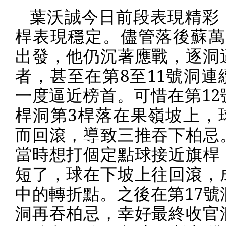
葉沃誠今日前段表現精彩
桿表現穩定。儘管落後蘇萬
出發，他仍沉著應戰，逐洞
者，甚至在第
8
至
11
號洞連
一度逼近榜首。可惜在第
12
桿洞第
3
桿落在果嶺坡上，
而回滾，導致三推吞下柏忌
當時想打個定點球接近旗桿
短了，球在下坡上往回滾，
中的轉折點。之後在第
17
號
洞再吞柏忌，幸好最終收官