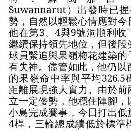
Suwannarut
）出發時已握
勢，自然以輕鬆心情應對今
他在第
3
、
4
與
9
號洞順利收
繼續保持領先地位，但後段
球員緊追與果嶺梅花建築的
有失神。儘管如此，他仍以
的果嶺命中率與平均
326.5
距離展現強大實力。由於前
立一定優勢，他穩住陣腳，
小鳥完成賽事，今日打出低
4
桿，三輪總成績低於標準