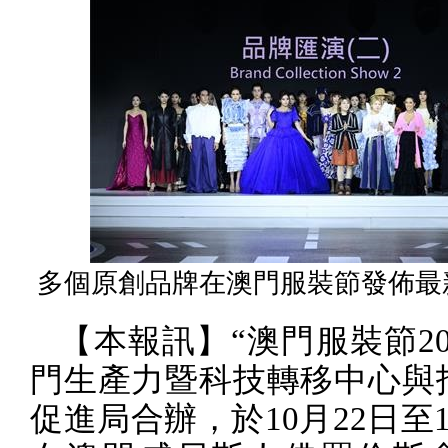
多個原創品牌在澳門服裝節發佈最
【本報訊】“澳門服裝節
2
門生產力暨科技轉移中心與
促進局合辦，於
10
月
22
日至