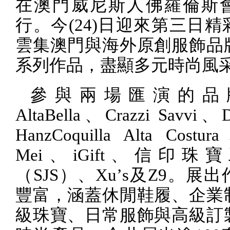
在澳門威尼斯人佛羅倫斯
行。今
(24)
日迎來第三日精
雲集澳門與海外原創服飾品
系列作品，盡顯多元時尚風
參與兩場匯演的品
AltaBella
、
Crazzi Savvi
、
HanzCoquilla Alta Costura
Mei
、
iGift
、信印珠寶
（
SJS
）、
Xu
’
s
及
Z9
。展出
豐富，涵蓋休閒鞋履、企業
級珠寶、日常服飾與高級訂