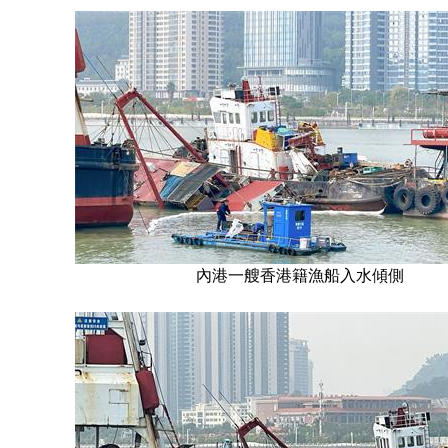
內港一艘香港籍漁船入水傾側