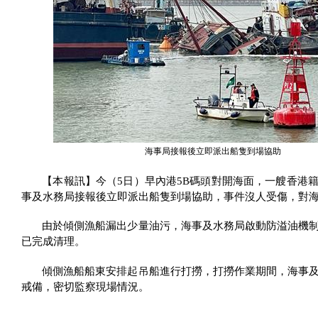
海事局接報後立即派出船隻到場協助
【本報訊】今（
5
日）早內港
5B
碼頭對開海面，一艘香港
事及水務局接報後立即派出船隻到場協助，事件沒人受傷，對
由於傾側漁船漏出少量油污，海事及水務局啟動防溢油機
已完成清理。
傾側漁船船東安排起吊船進行打撈，打撈作業期間，海事
戒備，密切監察現場情況。