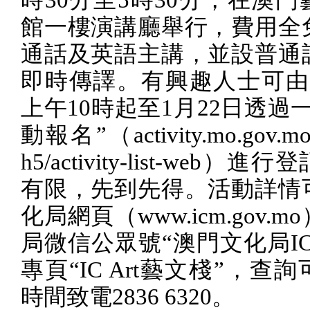
時
30
分至
5
時
30
分，在澳門
館一樓演講廳舉行，費用全
通話及英語主講，並設普通
即時傳譯。有興趣人士可由
上午
10
時起至
1
月
22
日透過一
動報名”（
activity.mo.gov.mo
h5/activity-list-web
）進行登
有限，先到先得。活動詳情
化局網頁（
www.icm.gov.mo
局微信公眾號“澳門文化局
I
專頁“
IC Art
藝文棧”，查詢
時間致電
2836 6320
。