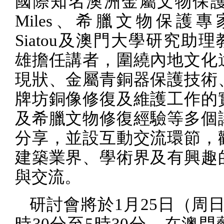
國際知名澳洲金屬文物保
Miles
、希臘文物保護專
Siatou
及澳門大學研究助理
雄擔任講者，圍繞
內地文化
現狀、金屬青銅器保護技術
牌坊銅像修復及維護工作的
及希臘文物修復經驗等多個
分享，並設互動交流環節，
建築業界、學術界及有興趣
與交流。
研討會將於
1
月
25
日（周