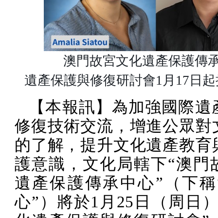
澳門故宮文化遺產保護傳承中
遺產保護與修復研討會
1
月
17
日起
【本報訊】為加強國際遺
修復技術交流，增進公眾對
的了解，提升文化遺產教育
護意識，文化局轄下“澳門
遺產保護傳承中心”（下稱
心”）將於
1
月
25
日（周日）