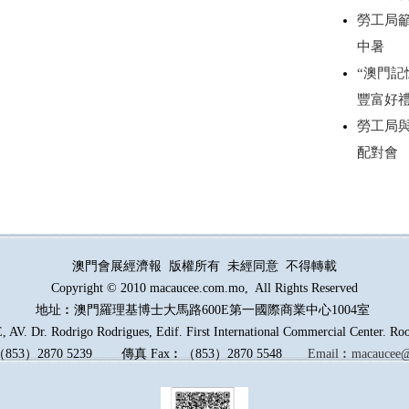
勞工局
中暑
“澳門記
豐富好
勞工局
配對會
澳門會展經濟報 版權所有 未經同意 不得轉載
Copyright © 2010 macaucee.com.mo, All Rights Reserved
地址︰澳門羅理基博士大馬路
600E
第一國際商業中心1004室
AV. Dr. Rodrigo Rodrigues, Edif. First International Commercial Center. R
（
853
）
2870 5239
傳真
Fax︰
（
853
）
2870 5548
Email︰
macaucee@