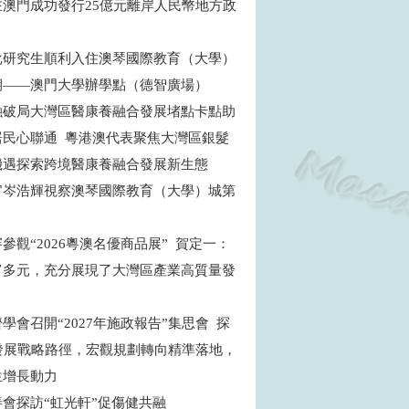
在澳門成功發行25億元離岸人民幣地方政
批研究生順利入住澳琴國際教育（大學）
期——澳門大學辦學點（德智廣場）
融破局大灣區醫康養融合發展堵點卡點助
居民心聯通 粵港澳代表聚焦大灣區銀髮
機遇探索跨境醫康養融合發展新生態
官岑浩輝視察澳琴國際教育（大學）城第
目
參觀“2026粵澳名優商品展” 賀定一：
富多元，充分展現了大灣區產業高質量發
學會召開“2027年施政報告”集思會 探
”發展戰略路徑，宏觀規劃轉向精準落地，
生增長動力
善會探訪“虹光軒”促傷健共融