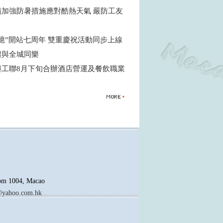
籲加強防暑措施應對酷熱天氣 嚴防工友
憶”開站七周年 雙重慶祝活動同步上線
禮與全城同樂
與工聯8月下旬合辦酒店營運及餐飲職業
oom 1004, Macao
yahoo.com.hk