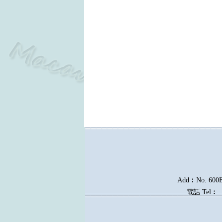
Add︰No. 600E, 
電話
Tel︰