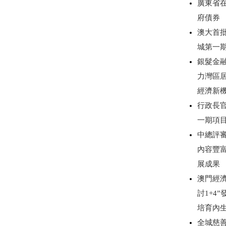
廣東省
府債券
澳大首
城第一
銀髮金
力灣區
經濟新
行政長
一期項
中總評審
內容豐
展成果
澳門經濟
討1+4
培育內
全城慈