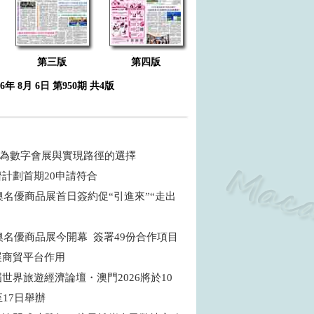
第三版
第四版
26年 8月 6日 第950期 共4版
 何為數字會展與實現路徑的選擇
濟計劃首期20申請符合
粵澳名優商品展首日簽約促“引進來”“走出
粵澳名優商品展今開幕 簽署49份合作項目
展商貿平台作用
世界旅遊經濟論壇・澳門2026將於10
至17日舉辦