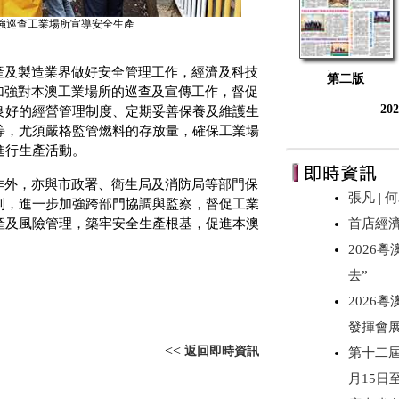
強巡查工業場所宣導安全生產
產及製造業界做好安全管理工作，經濟及科技
第二版
加強對本澳工業場所的巡查及宣傳工作，督促
20
良好的經營管理制度、定期妥善保養及維護生
等，尤須嚴格監管燃料的存放量，確保工業場
進行生產活動。
作外，亦與市政署、衛生局及消防局等部門保
張凡 |
制，進一步加強跨部門協調與監察，督促工業
產及風險管理，築牢安全生產根基，促進本澳
首店經
2026
去”
2026
發揮會
<<
返回即時資訊
第十二屆
月15日