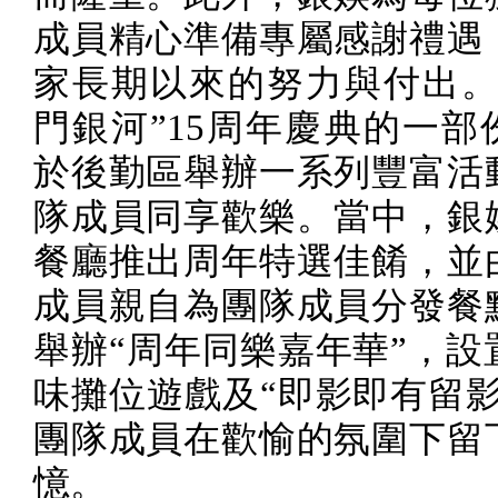
成員精心準備專屬感謝禮遇
家長期以來的努力與付出。
門銀河”
15
周年慶典的一部
於後勤區舉辦一系列豐富活
隊成員同享歡樂。當中，銀
餐廳推出周年特選佳餚，並
成員親自為團隊成員分發餐
舉辦“周年同樂嘉年華”，設
味攤位遊戲及“即影即有留影
團隊成員在歡愉的氛圍下留
憶。