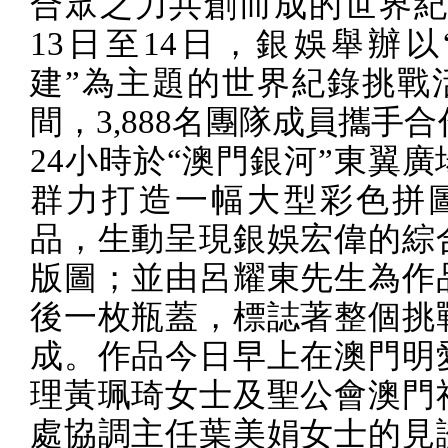
合眾之力共創而成的世界
13
日至
14
日，銀娛舉辦以
建”為主題的世界紀錄挑戰
間，
3,888
名團隊成員攜手合
24
小時於“澳門銀河”東翼廣
群力打造一幅大型彩色拼
品，生動呈現銀娛宏偉的綜
版圖；並由呂耀東先生為作
後一枚瓶蓋，標誌著整個挑
成。作品今日早上在澳門明
理黃珮琦女士及聖公會澳門
處協調主任葉美娟女士的見