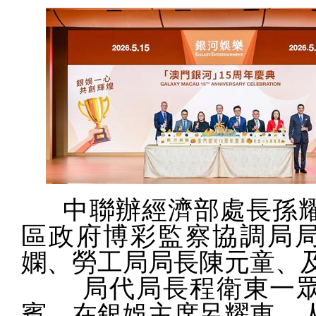
中聯辦經濟部處長孫
區政府博彩監察協調局
嫻、勞工局局長陳元童、
局代局長程衛東一眾
賓，在銀娛主席呂耀東、