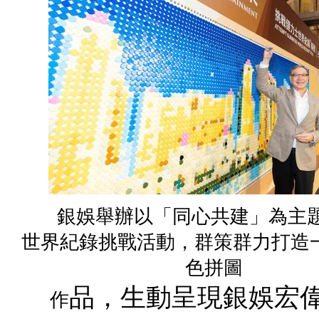
銀娛舉辦以「同心共建」為主
世界紀錄挑戰活動，群策群力打造
色拼圖
品，生動呈現銀娛宏
作