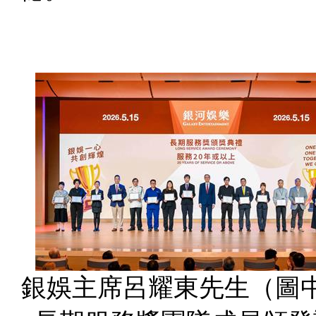
銀娛主席呂耀東先生（圖