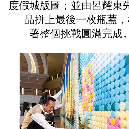
度假城版圖；並由呂耀東
品拼上最後一枚瓶蓋，
著整個挑戰圓滿完成