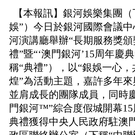
【本報訊】銀河娛樂集團（
娛”）今日於銀河國際會議中
河演講廳舉辦“長期服務獎頒
禮”暨“‘澳門銀河’
15
周年慶典
稱“典禮”），以“銀娛一心，
煌”為活動主題，嘉許多年來
並肩成長的團隊成員，同時慶
門銀河™”綜合度假城開幕
15
典禮獲得中央人民政府駐澳