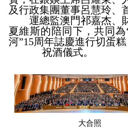
及行政集團董事呂慧玲、
運總監澳門祁嘉杰、財
夏維斯的陪同下，共同為
河”
15
周年誌慶進行切蛋糕
祝酒儀式。
大合照