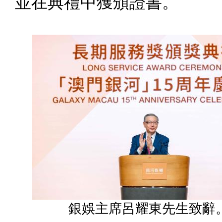
並在典禮中獲頒證書。
銀娛主席呂耀東先生致辭