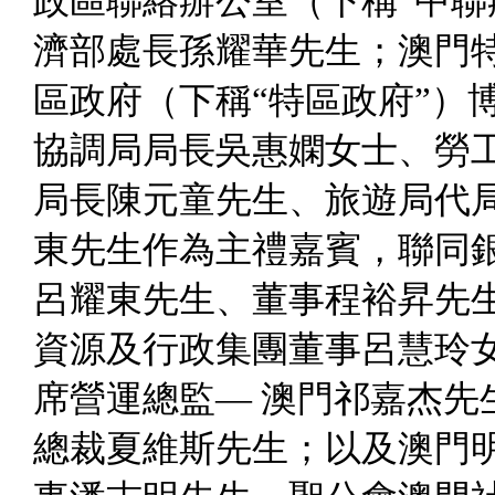
政區聯絡辦公室（下稱“中聯
濟部處長孫耀華先生；澳門
區政府（下稱“特區政府”）
協調局局長吳惠嫻女士、勞
局長陳元童先生、旅遊局代
東先生作為主禮嘉賓，聯同
呂耀東先生、董事程裕昇先
資源及行政集團董事呂慧玲
席營運總監— 澳門祁嘉杰先
總裁夏維斯先生；以及澳門