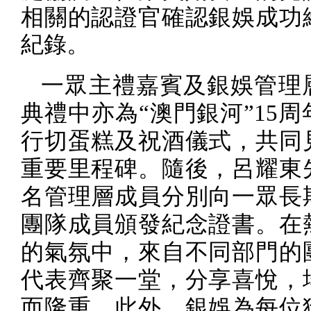
相關的認證官確認銀娛成功
紀錄。
一眾主禮嘉賓及銀娛管理
典禮中亦為“澳門銀河”
15
周
行切蛋糕及祝酒儀式，共同
重要里程碑。隨後，呂耀東
名管理層成員分別向一眾長
團隊成員頒發紀念證書。在
的氣氛中，來自不同部門的
代表齊聚一堂，分享喜悅，
而隆重。此外，銀娛為每位