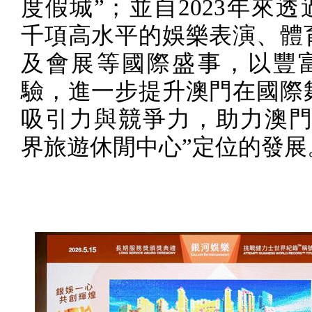
度假城”；並自
2023
年來透
千項高水平的娛樂表演、體
及會展等國際盛事，以豐
驗，進一步提升澳門在國際
吸引力與競爭力，助力澳門
界旅遊休閒中心”定位的發展