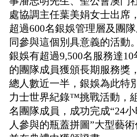
事潘志明先生、聖公會澳門
處協調主任葉美娟女士出席
超過
600
名銀娛管理層及團隊
同參與這個別具意義的活動
銀娛有超過
9,500
名服務達
10
的團隊成員獲頒長期服務獎
總人數近一半，銀娛為此特
力士世界紀錄™挑戰活動，
名團隊成員，成功完成“
24
小
人參與的瓶蓋拼圖”大型藝術