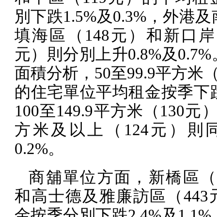
別下跌
1.5%
及
0.3%
，外港及
填海區（
148
元）和新口岸
元）則分別上升
0.8%
及
0.7%
面積分析，
50
至
99.9
平方米
的住宅單位平均租金按季下
100
至
149.9
平方米（
130
元
方米及以上（
124
元）則
0.2%
。
商舖單位方面，新橋區
和高士德及雅廉訪區（
443
金按季分別下跌
2.4%
及
1.1%