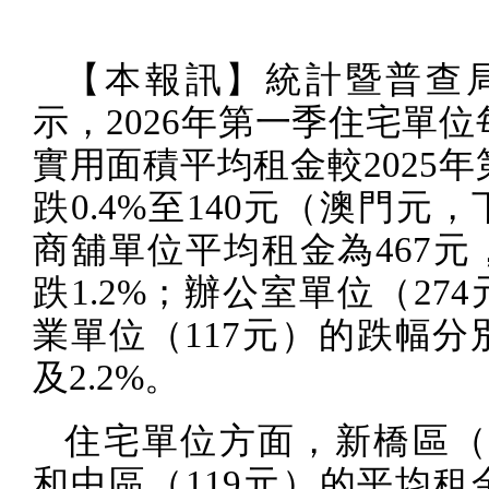
【本報訊】統計暨普查
示，
2026
年第一季住宅單位
實用面積平均租金較
2025
年
跌
0.4%
至
140
元（澳門元，
商舖單位平均租金為
467
元
跌
1.2%
；辦公室單位（
274
業單位（
117
元）的跌幅分
及
2.2%
。
住宅單位方面，新橋區
和中區（
119
元）的平均租