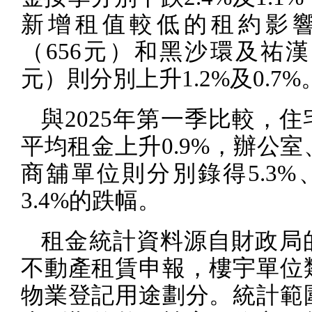
新增租值較低的租約影
（
656
元）和黑沙環及祐漢
元）則分別上升
1.2%
及
0.7%
與
2025
年第一季比較，住
平均租金上升
0.9%
，辦公室
商舖單位則分別錄得
5.3%
3.4%
的跌幅。
租金統計資料源自財政局
不動產租賃申報，樓宇單位
物業登記用途劃分。統計範