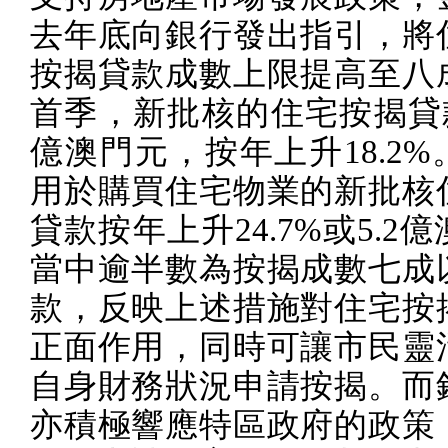
去年底向銀行發出指引，將
按揭貸款成數上限提高至八
首季，新批核的住宅按揭貸
億澳門元，按年上升
18.2%
用於購買住宅物業的新批核
貸款按年上升
24.7%
或
5.2
億
當中逾半數為按揭成數七成
款，反映上述措施對住宅按
正面作用，同時可讓市民靈
自身財務狀況申請按揭。而
亦積極響應特區政府的政策