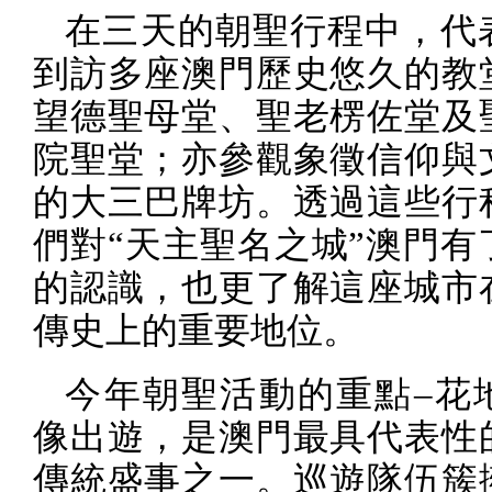
在三天的朝聖行程中，代
到訪多座澳門歷史悠久的教
望德聖母堂、聖老楞佐堂及
院聖堂；亦參觀象徵信仰與
的大三巴牌坊。透過這些行
們對“天主聖名之城”澳門有
的認識，也更了解這座城市
傳史上的重要地位。
今年朝聖活動的重點–花
像出遊，是澳門最具代表性
傳統盛事之一。巡遊隊伍簇