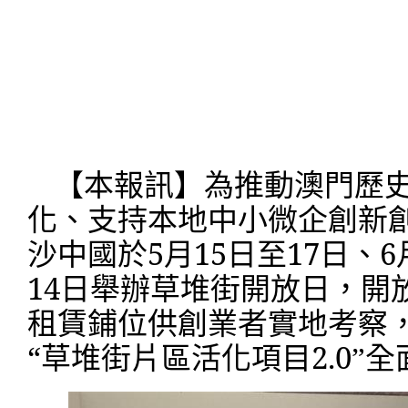
【本報訊】為推動澳門歷
化、支持本地中小微企創新
沙中國於
5
月
15
日至
17
日、
6
14
日舉辦草堆街開放日，開
租賃鋪位
供創業者實地考察
“
草堆街片區活化項目
2.0
”全