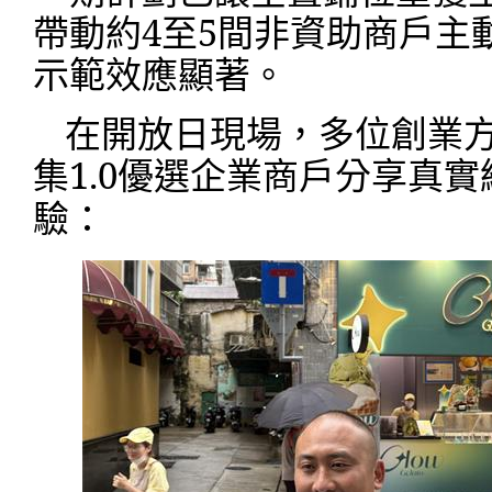
帶動約
4
至
5
間非資助商戶主
示範效應顯著。
在開放日現場，多位創業
集
1.0
優選企業商戶分享真實
驗：