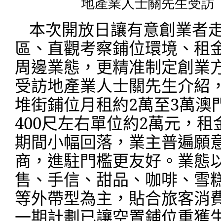
地產業人士關先生受訪
本次開放日讓有意創業者
區、直觀考察鋪位環境、租
周邊業態，更精准制定創業
受訪地產業人士關先生介紹
堆街鋪位月租約
2
萬至
3
萬澳
400
尺左右單位約
2
萬元，租
期間小幅回落，業主普遍願
商，進駐門檻更友好。業態
售、手信、甜品、咖啡、雪
等外帶型為主，貼合旅客消
一期計劃已讓空置鋪位重獲