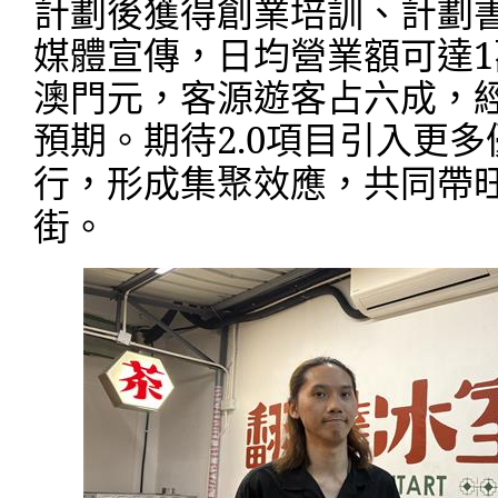
計劃後獲得創業培訓、計劃
媒體宣傳，日均營業額可達
1
澳門元，客源遊客占六成，
預期。期待
2.0
項目引入更多
行，形成集聚效應，共同帶
街。