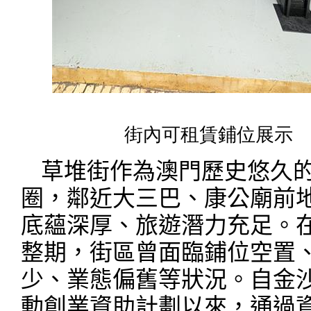
街內可租賃鋪位展示
草堆街作為澳門歷史悠久
圈，鄰近大三巴、康公廟前
底蘊深厚、旅遊潛力充足。
整期，街區曾面臨鋪位空置
少、業態偏舊等狀況。自金
動創業資助計劃以來，通過