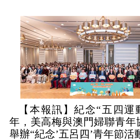
【本報訊】紀念“五四運
年，美高梅與澳門婦聯青年
舉辦“紀念
’
五呂四
’
青年節活