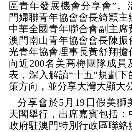
區青年發展機會分享會”。
門婦聯青年協會會長綺穎主
中華全國青年聯合會副主席
澳門南山青年協會會長陳振
光青年協會理事長黃舒翔擔
向近
200
名美高梅團隊成員
表，深入解讀“十五”規劃下
策方向，並分享大灣大顯大
分享會於
5
月
19
日假美獅
天閣舉行，出席嘉賓包括：
政府駐澳門特別行政區聯絡