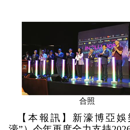
合照
【本報訊】新濠博亞娛
濠”）今年再度全力支持
202