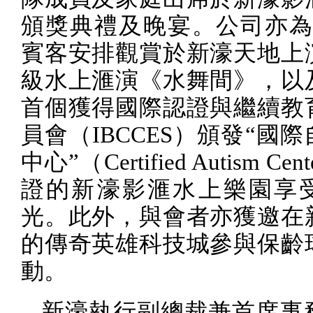
頒獎典禮及晚宴。公司亦
賓客安排觀賞於新濠天地上
級水上滙演《水舞間》，以
首個獲得國際認證與繼續教
員會（
IBCCES
）頒發“國際
中心”（
Certified Autism Cen
證的新濠影滙水上樂園享
光。此外，與會者亦獲邀在
的傳奇英雄科技城參與保齡
動。
新濠執行副總裁兼首席事