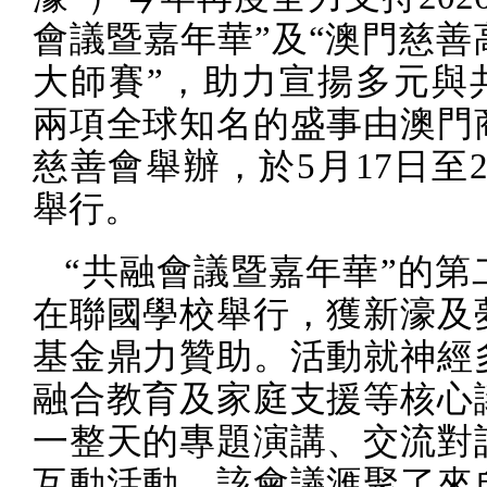
會議暨嘉年華”及“澳門慈善
大師賽”，助力宣揚多元與
兩項全球知名的盛事由澳門
慈善會舉辦，於
5
月
17
日至
舉行。
“共融會議暨嘉年華”的第
在聯國學校舉行，獲新濠及
基金鼎力贊助。活動就神經
融合教育及家庭支援等核心
一整天的專題演講、交流對
互動活動。該會議滙聚了來