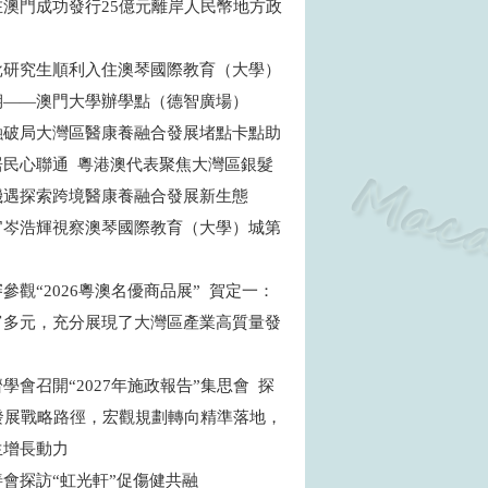
在澳門成功發行25億元離岸人民幣地方政
批研究生順利入住澳琴國際教育（大學）
期——澳門大學辦學點（德智廣場）
融破局大灣區醫康養融合發展堵點卡點助
居民心聯通 粵港澳代表聚焦大灣區銀髮
機遇探索跨境醫康養融合發展新生態
官岑浩輝視察澳琴國際教育（大學）城第
目
參觀“2026粵澳名優商品展” 賀定一：
富多元，充分展現了大灣區產業高質量發
學會召開“2027年施政報告”集思會 探
”發展戰略路徑，宏觀規劃轉向精準落地，
生增長動力
善會探訪“虹光軒”促傷健共融