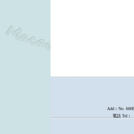
Add︰No. 600E, 
電話
Tel︰