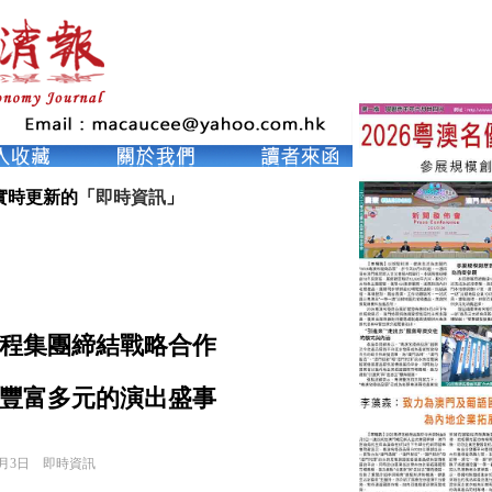
實時更新的「
即時資訊
」
攜程集團締結戰略合作
豐富多元的演出盛事
6月3日
即時資訊