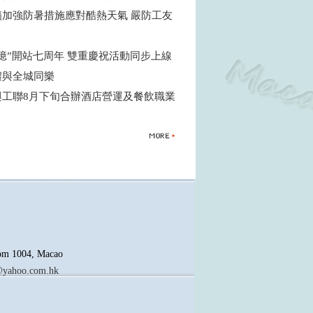
籲加強防暑措施應對酷熱天氣 嚴防工友
憶”開站七周年 雙重慶祝活動同步上線
禮與全城同樂
與工聯8月下旬合辦酒店營運及餐飲職業
oom 1004, Macao
yahoo.com.hk