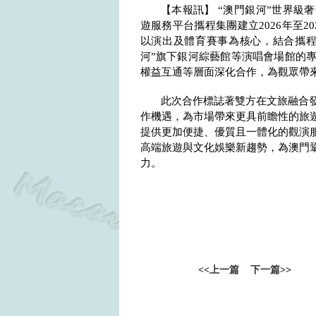
【本報訊】 “澳門銀河”世界級
遊服務平台攜程集團建立
2026
年至
20
以演出及體育賽事為核心，結合攜程
河”旗下銀河綜藝館等演唱會場館的
權益互通等層面深化合作，為觀眾帶
此次合作標誌著雙方在文旅融合
作機遇，為市場帶來更具前瞻性的旅
提供更加便捷、優質且一體化的觀演
高端旅遊與文化娛樂新趨勢，為澳門
力。
<<
上一篇
下一篇
>>