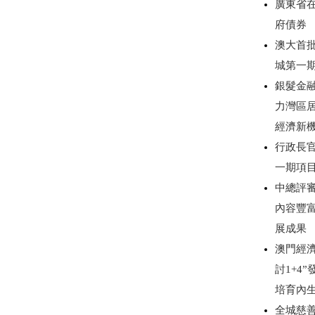
廣東省
府債券
澳大首
城第一
銀髮金
力灣區
經濟新
行政長
一期項
中總評審
內容豐
展成果
澳門經濟
討1+4
培育內
全城慈