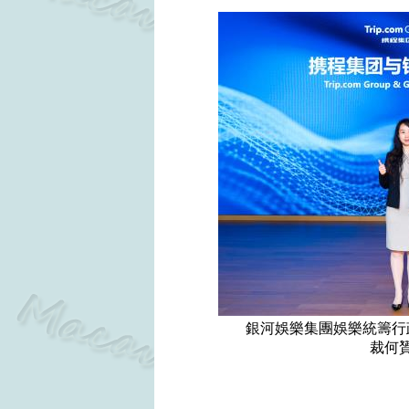
銀河娛樂集團娛樂統籌行政副
裁何