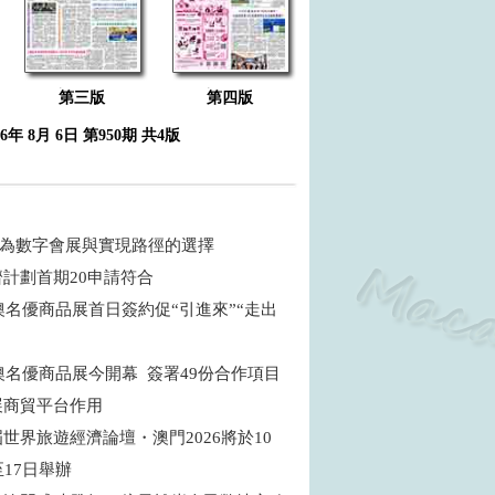
第三版
第四版
26年 8月 6日 第950期 共4版
 何為數字會展與實現路徑的選擇
濟計劃首期20申請符合
粵澳名優商品展首日簽約促“引進來”“走出
粵澳名優商品展今開幕 簽署49份合作項目
展商貿平台作用
世界旅遊經濟論壇・澳門2026將於10
至17日舉辦