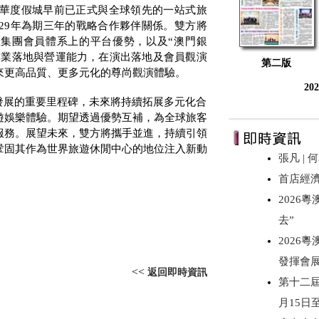
奢華度假城早前已正式與全球領先的一站式旅
29
年為期三年的戰略合作夥伴關係。雙方將
集團會員體系上的平台優勢，以及“澳門銀
專業落地與營運能力，在演出落地及會員觀演
第二版
來更高品質、更多元化的尊尚觀演體驗。
20
發展的重要里程碑，未來將持續拓展多元化合
遊娛樂體驗。期望透過優勢互補，為全球旅客
服務。展望未來，雙方將攜手並進，持續引領
鞏固其作為世界旅遊休閒中心的地位注入新動
張凡 |
首店經
2026
去”
2026
發揮會
<<
返回即時資訊
第十二屆
月15日