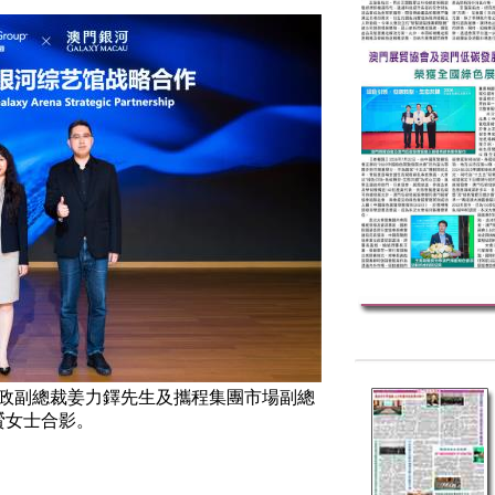
總裁姜力鐸先生及攜程集團市場副總
贇女士合影。