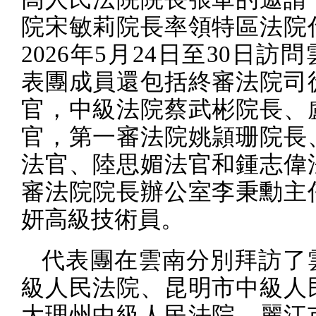
院宋敏莉院長率領特區法院
2026
年
5
月
24
日至
30
日訪問
表團成員還包括終審法院司
官，中級法院蔡武彬院長、
官，第一審法院姚頴珊院長
法官、陸思媚法官和鍾志偉
審法院院長辦公室李秉勳主
妍高級技術員。
代表團在雲南分別拜訪了
級人民法院、昆明市中級人
大理州中級人民法院、麗江