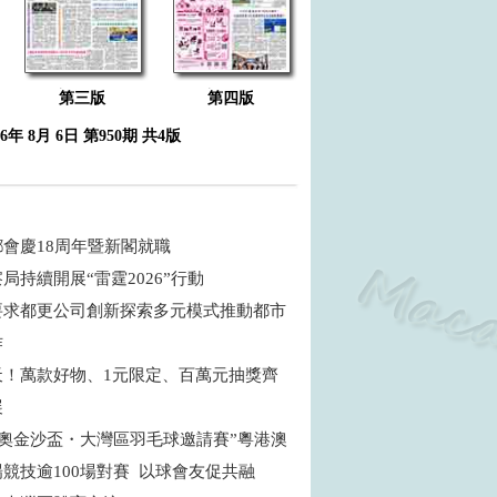
第三版
第四版
26年 8月 6日 第950期 共4版
鄉會慶18周年暨新閣就職
局持續開展“雷霆2026”行動
要求都更公司創新探索多元模式推動都市
作
天！萬款好物、1元限定、百萬元抽獎齊
展
6特奧金沙盃・大灣區羽毛球邀請賽”粵港澳
場競技逾100場對賽 以球會友促共融