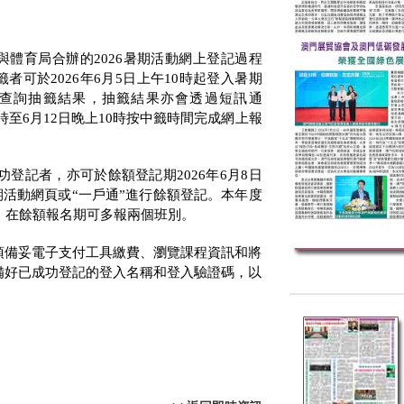
與體育局合辦的
2026
暑期活動網上登記過程
籤者可於
2026
年
6
月
5
日上午
10
時起登入暑期
查詢抽籤結果，抽籤結果亦會透過短訊通
時至
6
月
12
日晚上
10
時按中籤時間完成網上報
功登記者，亦可於餘額登記期
2026
年
6
月
8
日
期活動網頁或“一戶通”進行餘額登記。本年度
，在餘額報名期可多報兩個班別。
須備妥電子支付工具繳費、瀏覽課程資訊和將
備好已成功登記的登入名稱和登入驗證碼，以