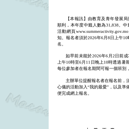
【本報訊】由教育及青年發展局
順利，本年度中籤人數為
31,838
。中
活動網頁
www.summeractivity.gov.mo
知。報名者須於
2026
年
6
月
8
日上午
10
名。
如早前未能於
2026
年
6
月
2
日前成
上午
10
時至
6
月
11
日晚上
10
時透過暑
每位參加者在報名期間可報一個班別
主辦單位提醒報名者在報名前，
心儀的活動加入“我的最愛”，以及準
便完成網上報名。