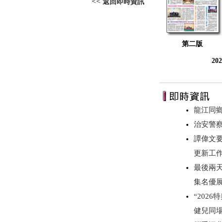
<<
返回即時資訊
第二版
20
龍江同
治安警察
譚偉文
更新工
最後兩
集名優
“202
健兒同