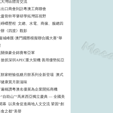
化大灣區體育交流
進出口商會到訪粵澳工商聯會
大廈骨幹琴肇研學拓灣區視野
征崢嶸歷程 文總、水電、商僱、服總四
合辦《四渡》觀影
蓮城峰匯·澳門國際模擬聯合國大賽”舉
禮
兒關偉豪全錦賽奪亞軍
搶抓深圳APEC重大契機 善用優勢拓亞
五餅家輕愉低糖月餅系列全新登場 澳式
繹健康賞月新滋味
普遍稱讚粵澳名優展為企業開拓商機
“自助山”“馬來西亞獨立慶典 — 全國美
開幕 以美食促進兩地人文交流 鞏固“創
食之都”美譽