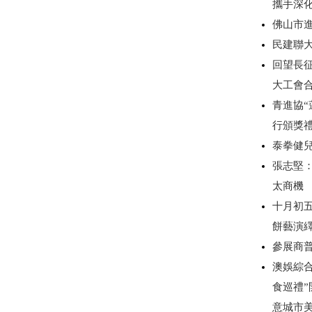
攜手深
佛山市
民建聯
回望長
大工會
青進協“
行頒獎
泰拳健
張志堅：
太商機
十月初
餅藝演
參展商
澳娛綜合
食巡禮”
意城市美